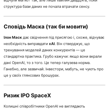
відчули магію? Так, але лише хвилин двадцять, поки
структура бази даних не почала втрачати сенсу.
Сповідь Маска (так би мовити)
Ілон Маск
дає свідчення під присягою і, схоже, відчуває
необхідність виправдати
xAI
. Він стверджує, що
тренування моделей даних конкурентів — це
стандартна практика. Грубо кажучи: якщо вони вкрали
дані OpenAI, то з того. Це тепер галузева норма.
Ганебно, але зазвичай. Інвестори, мабуть, не чують про
це у своїх глянсових брошурах.
Ризик IPO SpaceX
Колишні співробітники OpenAI не виглядають