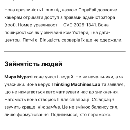
Нова вразливість Linux під назвою CopyFail дозволяє
хакерам отримати доступ з правами адміністратора
(root). Номер уразливості – CVE-2026-1341. Вона
поширюється як у звичайні комп’ютери, і на дата-
центры. Патчі є. Більшість серверів їх ще не одержали.
Зайнятість людей
Мира Мураті
хоче участі людей. Не як начальники, а як
учасники. Вона керує
Thinking Machines Lab
та заявляє,
що не намагається автоматизувати нас до зникнення.
Натомість вона створює ІІ для співпраці.
Співпраця
звучить краще, ніж
заміна
. Це не змінює балансу сил,
лише формулювання. Подивимося, хто переможе.