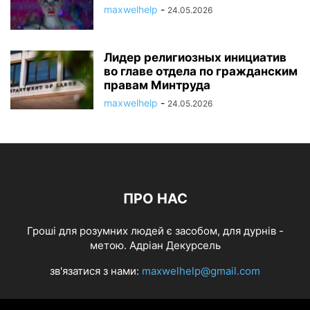
maxwelhelp
-
24.05.2026
Лидер религиозных инициатив
во главе отдела по гражданским
правам Минтруда
maxwelhelp
-
24.05.2026
ПРО НАС
Гроші для розумних людей є засобом, для дурнів -
метою. Адріан Декурсель
зв'язатися з нами:
maxwelhelp@gmail.com