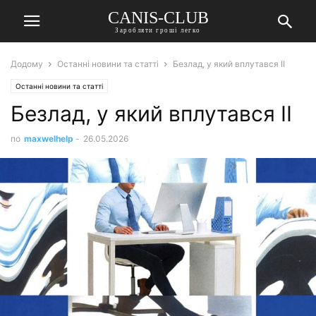
CANIS-CLUB
Заробляти гроші легко
Додому
Останні новини та статті
Безлад, у який вплутався ІІ
Останні новини та статті
Безлад, у який вплутався ІІ
по
maxwelhelp
-
26.05.2026