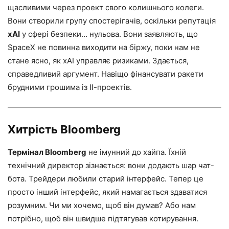
щасливими через проект свого колишнього колеги.
Вони створили групу спостерігачів, оскільки репутація
xAI
у сфері безпеки… нульова. Вони заявляють, що
SpaceX не повинна виходити на біржу, поки нам не
стане ясно, як xAI управляє ризиками. Здається,
справедливий аргумент. Навіщо фінансувати ракети
брудними грошима із ІІ-проектів.
Хитрість Bloomberg
Термінал Bloomberg
не імунний до хайпа. Їхній
технічний директор зізнається: вони додають шар чат-
бота. Трейдери любили старий інтерфейс. Тепер це
просто інший інтерфейс, який намагається здаватися
розумним. Чи ми хочемо, щоб він думав? Або нам
потрібно, щоб він швидше підтягував котирування.