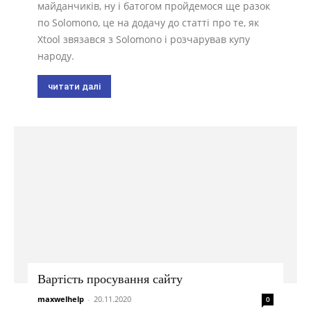
майданчиків, ну і батогом пройдемося ще разок
по Solomono, це на додачу до статті про те, як
Xtool звязався з Solomono і розчарував купу
народу.
читати далі
Вартість просування сайту
maxwelhelp
-
20.11.2020
0