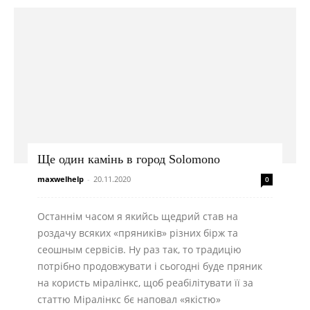
Ще один камінь в город Solomono
maxwelhelp
-
20.11.2020
0
Останнім часом я якийсь щедрий став на
роздачу всяких «пряників» різних бірж та
сеошным сервісів. Ну раз так, то традицію
потрібно продовжувати і сьогодні буде пряник
на користь міралінкс, щоб реабілітувати її за
статтю Міралінкс бє наповал «якістю»