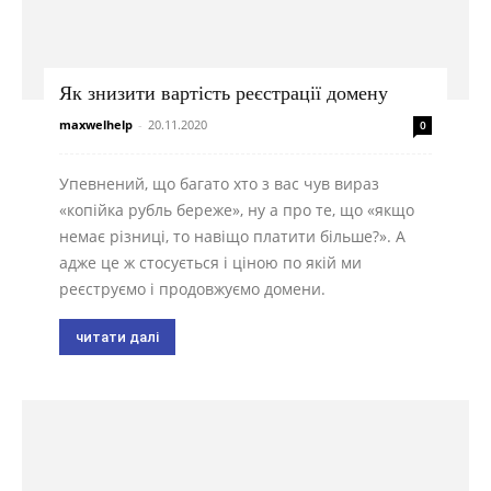
Як знизити вартість реєстрації домену
maxwelhelp
-
20.11.2020
0
Упевнений, що багато хто з вас чув вираз
«копійка рубль береже», ну а про те, що «якщо
немає різниці, то навіщо платити більше?». А
адже це ж стосується і ціною по якій ми
реєструємо і продовжуємо домени.
читати далі