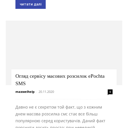
читати далі
Огляд сервісу масових розсилок ePochta
SMS
maxwelhelp
-
20.11.2020
0
Давно не є секретом той факт, що з кожним
днем масова розсилка смс стає все більш
популярною серед користувачів. Даний факт
пояснити досить просто: при невеликій