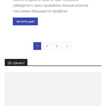
собівартості, вона приваблює більше клієнтів,
тим самим збільшуючи прибуток.
читати далі
1
2
3
Це цікаво!