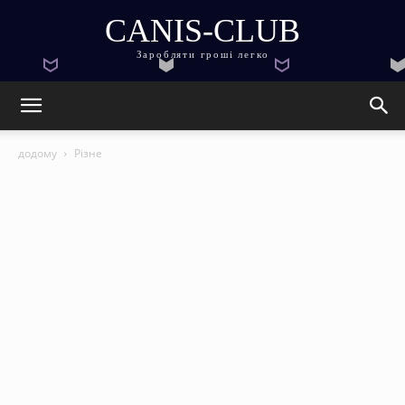
CANIS-CLUB
Заробляти гроші легко
додому
Різне