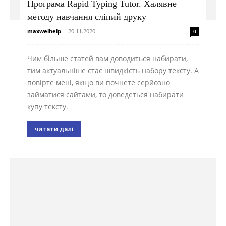
Програма Rapid Typing Tutor. Халявне
методу навчання сліпий друку
maxwelhelp
-
20.11.2020
0
Чим більше статей вам доводиться набирати,
тим актуальніше стає швидкість набору тексту. А
повірте мені, якщо ви почнете серйозно
займатися сайтами, то доведеться набирати
купу тексту.
читати далі