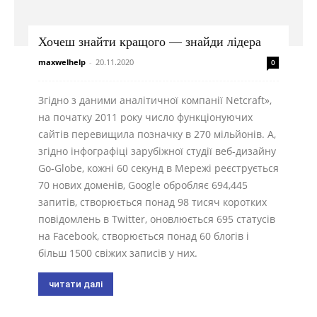
Хочеш знайти кращого — знайди лідера
maxwelhelp
-
20.11.2020
0
Згідно з даними аналітичної компанії Netcraft»,
на початку 2011 року число функціонуючих
сайтів перевищила позначку в 270 мільйонів. А,
згідно інфографіці зарубіжної студії веб-дизайну
Go-Globe, кожні 60 секунд в Мережі реєструється
70 нових доменів, Google обробляє 694,445
запитів, створюється понад 98 тисяч коротких
повідомлень в Twitter, оновлюється 695 статусів
на Facebook, створюється понад 60 блогів і
більш 1500 свіжих записів у них.
читати далі