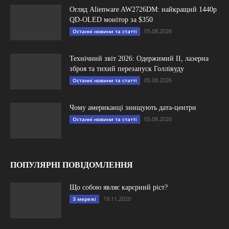
Огляд Alienware AW2726DM: найкращий 1440p
QD-OLED монітор за $350
05.08.2026
Останні новини та статті
Технічний звіт 2026: Одержимий ІІ, лазерна
зброя та тихий перезапуск Голлівуду
05.08.2026
Останні новини та статті
Чому американці знищують дата-центри
05.08.2026
Останні новини та статті
ПОПУЛЯРНІ ПОВІДОМЛЕННЯ
Що собою являє карєрний ріст?
19.11.2020
З мережі