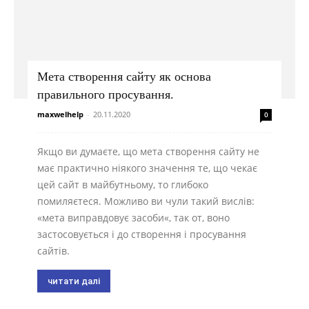
Мета створення сайту як основа
правильного просування.
maxwelhelp
-
20.11.2020
0
Якщо ви думаєте, що мета створення сайту не
має практично ніякого значення те, що чекає
цей сайт в майбутньому, то глибоко
помиляєтеся. Можливо ви чули такий вислів:
«мета виправдовує засоби«, так от, воно
застосовується і до створення і просування
сайтів.
читати далі