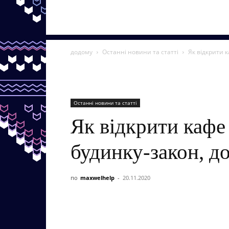
додому
Останні новини та статті
Як відкрити 
Останні новини та статті
Як відкрити кафе
будинку-закон, д
по
maxwelhelp
-
20.11.2020