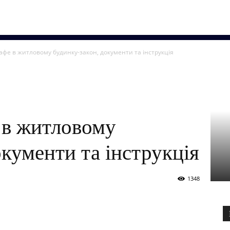
кафе в житловому будинку-закон, документи та інструкція
 в житловому
окументи та інструкція
1348