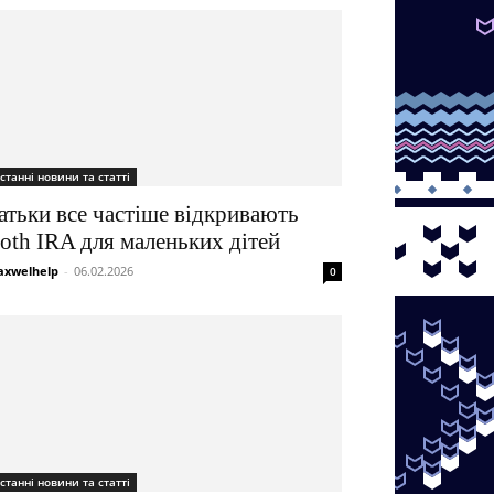
станні новини та статті
атьки все частіше відкривають
oth IRA для маленьких дітей
xwelhelp
-
06.02.2026
0
станні новини та статті