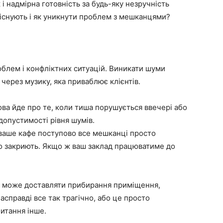
 і надмірна готовність за будь-яку незручність
и існують і як уникнути проблем з мешканцями?
блем і конфліктних ситуацій. Виникати шуми
 через музику, яка приваблює клієнтів.
мова йде про те, коли тиша порушується ввечері або
допустимості рівня шумів.
ваше кафе поступово все мешканці просто
ого закриють. Якщо ж ваш заклад працюватиме до
м може доставляти прибирання приміщення,
насправді все так трагічно, або це просто
итання інше.