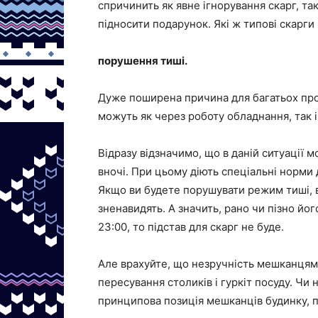
спричинить як явне ігнорування скарг, так
підносити подарунок. Які ж типові скарг
порушення тиші.
Дуже поширена причина для багатьох про
можуть як через роботу обладнання, так і
Відразу відзначимо, що в даній ситуації 
вночі. При цьому діють спеціальні норми 
Якщо ви будете порушувати режим тиші, 
зненавидять. А значить, рано чи пізно й
23:00, то підстав для скарг не буде.
Але врахуйте, що незручність мешканця
пересування столиків і гуркіт посуду. Чи 
принципова позиція мешканців будинку, п