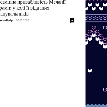
езмінна привабливість Меланії
рамп: у колі її відданих
анувальників
xwelhelp
-
06.02.2026
0