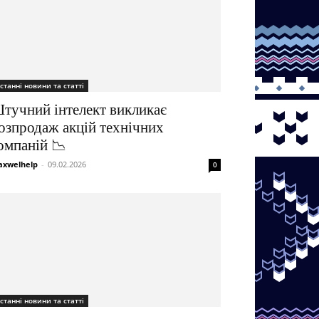
станні новини та статті
тучний інтелект викликає
озпродаж акцій технічних
омпаній 📉
xwelhelp
-
09.02.2026
0
станні новини та статті