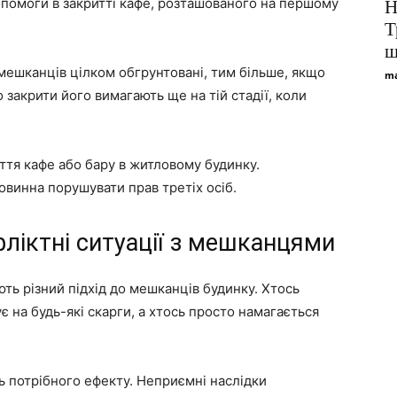
допомоги в закритті кафе, розташованого на першому
Н
Т
ш
 мешканців цілком обгрунтовані, тим більше, якщо
ma
 закрити його вимагають ще на тій стадії, коли
ття кафе або бару в житловому будинку.
овинна порушувати прав третіх осіб.
ліктні ситуації з мешканцями
ють різний підхід до мешканців будинку. Хтось
є на будь-які скарги, а хтось просто намагається
ь потрібного ефекту. Неприємні наслідки