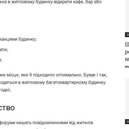
ожна в житловому будинку відкрити кафе, бар або
О
канцями будинку;
Ш
ати;
р
к
е.
ma
ке місце, яке б підходило оптимально. Буває і так,
ходиться в житловому багатоквартирному будинку.
одні.
ство
О
і форуми кишать повідомленнями від жителів