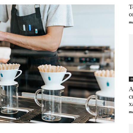
Т
о
ma
О
А
с
х
ma