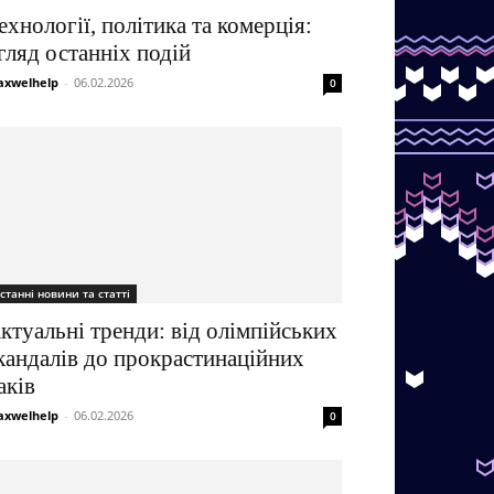
ехнології, політика та комерція:
гляд останніх подій
xwelhelp
-
06.02.2026
0
станні новини та статті
ктуальні тренди: від олімпійських
кандалів до прокрастинаційних
аків
xwelhelp
-
06.02.2026
0