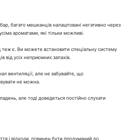
 бар, багато мешканців налаштовані негативно через
сіма ароматами, які тільки можливі.
хід теж є. Ви можете встановити спеціальну систему
в від усіх неприємних запахів.
л вентиляції, але не забувайте, що
вувати не можна.
ладень, але тоді доведеться постійно слухати
іття і відходи, повинен бути продуманий до