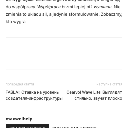
do współpracy.
Współpraca
brzmi lepiej niż
wymiana
. Nie
zmienia to układu sił, a jedynie sformułowanie. Zobaczmy,
kto wygra.
попередня стаття
наступна стаття
FABLAI: Ставка на уровень
Cearvol Wave Lite: Выглядят
создателя-инфраструктуры
стильно, звучат плоско
maxwelhelp