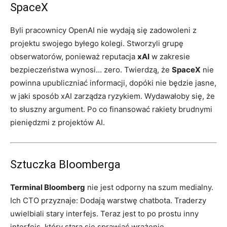
SpaceX
Byli pracownicy OpenAI nie wydają się zadowoleni z
projektu swojego byłego kolegi. Stworzyli grupę
obserwatorów, ponieważ reputacja
xAI
w zakresie
bezpieczeństwa wynosi… zero. Twierdzą, że
SpaceX
nie
powinna upubliczniać informacji, dopóki nie będzie jasne,
w jaki sposób xAI zarządza ryzykiem. Wydawałoby się, że
to słuszny argument. Po co finansować rakiety brudnymi
pieniędzmi z projektów AI.
Sztuczka Bloomberga
Terminal Bloomberg
nie jest odporny na szum medialny.
Ich CTO przyznaje: Dodają warstwę chatbota. Traderzy
uwielbiali stary interfejs. Teraz jest to po prostu inny
interfejs, który stara się sprawiać wrażenie