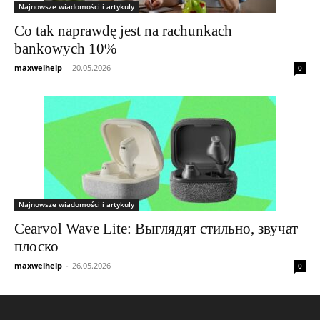
Najnowsze wiadomości i artykuły
Co tak naprawdę jest na rachunkach
bankowych 10%
maxwelhelp
-
20.05.2026
0
Najnowsze wiadomości i artykuły
Cearvol Wave Lite: Выглядят стильно, звучат
плоско
maxwelhelp
-
26.05.2026
0