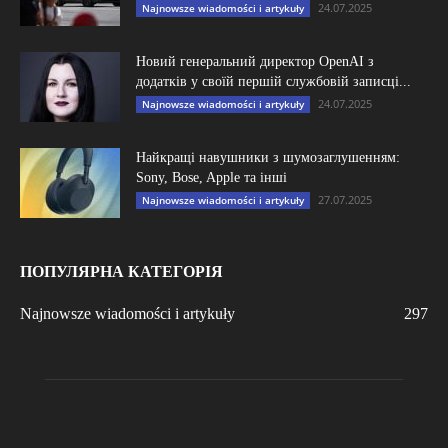
24.07.2025
Najnowsze wiadomości i artykuły
Новий генеральний директор OpenAI з
додатків у своїй першій службовій записці...
24.07.2025
Najnowsze wiadomości i artykuły
Найкращі навушники з шумозаглушенням:
Sony, Bose, Apple та інші
27.07.2025
Najnowsze wiadomości i artykuły
ПОПУЛЯРНА КАТЕГОРІЯ
Najnowsze wiadomości i artykuły
297