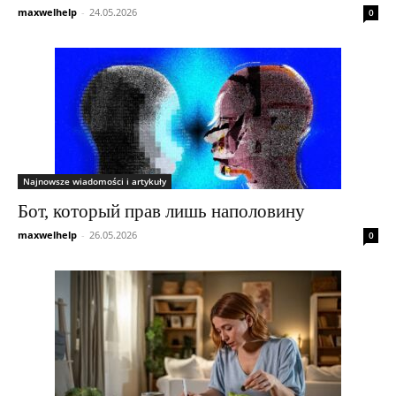
maxwelhelp
-
24.05.2026
0
Najnowsze wiadomości i artykuły
Бот, который прав лишь наполовину
maxwelhelp
-
26.05.2026
0