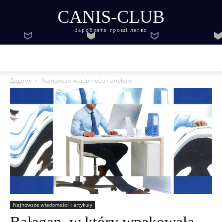
CANIS-CLUB
Заробляти гроші легко
Додому
Najnowsze wiadomości i artykuły
Najnowsze wiadomości i artykuły
Bałagan, w który wpakowała