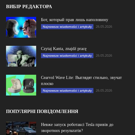
ВИБІР РЕДАКТОРА
Бот, который прав лишь наполовину
26.05.2026
Najnowsze wiadomości i artykuły
Czytaj Kanta, znajdź pracę
26.05.2026
Najnowsze wiadomości i artykuły
Cearvol Wave Lite: Выглядят стильно, звучат
плоско
26.05.2026
Najnowsze wiadomości i artykuły
ПОПУЛЯРНІ ПОВІДОМЛЕННЯ
Невже запуск роботаксі Tesla привів до
зворотних результатів?