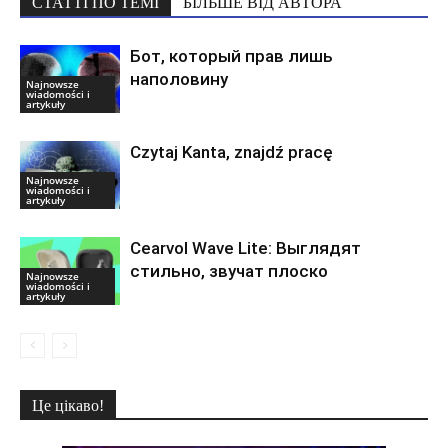
СТАТТІ ПО ТЕМІ
БІЛЬШЕ ВІД АВТОРА
Бот, который прав лишь
наполовину
Najnowsze
wiadomości i
artykuły
Czytaj Kanta, znajdź pracę
Najnowsze
wiadomości i
artykuły
Cearvol Wave Lite: Выглядят
стильно, звучат плоско
Najnowsze
wiadomości i
artykuły
Це цікаво!