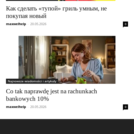
Как сделать «тупой» гриль умным, не
покупая новый
maxwelhelp
-
20.05.2026
0
Najnowsze wiadomości i artykuły
Co tak naprawdę jest na rachunkach
bankowych 10%
maxwelhelp
-
20.05.2026
0