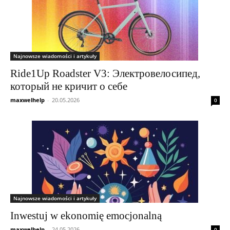
Najnowsze wiadomości i artykuły
Ride1Up Roadster V3: Электровелосипед,
который не кричит о себе
maxwelhelp
-
20.05.2026
0
Najnowsze wiadomości i artykuły
Inwestuj w ekonomię emocjonalną
maxwelhelp
-
24.05.2026
0