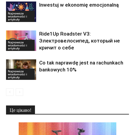
Inwestuj w ekonomię emocjonalną
Najnowsze
wiadomości i
artykuły
Ride1Up Roadster V3:
Электровелосипед, который не
Najnowsze
wiadomości i
кричит о себе
artykuły
Co tak naprawdę jest na rachunkach
bankowych 10%
Najnowsze
wiadomości i
artykuły
Це цікаво!