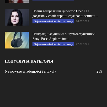
Новий генеральний директор OpenAI з
додатків у своїй першій службовій записці...
24.07.2025
Najnowsze wiadomości i artykuły
Найкращі навушники з шумозаглушенням:
Sony, Bose, Apple та інші
27.07.2025
Najnowsze wiadomości i artykuły
ПОПУЛЯРНА КАТЕГОРІЯ
Najnowsze wiadomości i artykuły
289