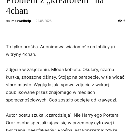
4chan
по
maxwelhelp
-
24.05.2026
6
To tylko prośba. Anonimowa wiadomość na tablicy /r/
witryny 4chan.
Zdjęcie w załączeniu. Młoda kobieta. Okulary, czarna
kurtka, znoszone dżinsy. Stojąc na parapecie, w tle widać
stare miasto. Wygląda jak typowe zdjęcie z wakacji
opublikowane przez znajomego w mediach
społecznościowych. Coś zostało odcięte od krawędzi.
Autor postu szuka „czarodzieja”. Nie Harry’ego Pottera.
Oraz osoba specjalizująca się w przemocy cyfrowej i
tworzeniu deepfakesów. Prośba jest konkretna:
“duże