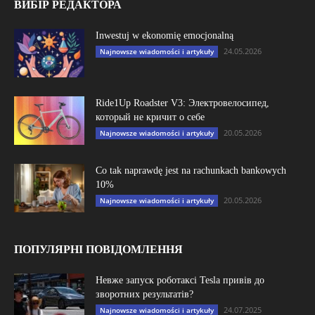
ВИБІР РЕДАКТОРА
Inwestuj w ekonomię emocjonalną
24.05.2026
Najnowsze wiadomości i artykuły
Ride1Up Roadster V3: Электровелосипед,
который не кричит о себе
20.05.2026
Najnowsze wiadomości i artykuły
Co tak naprawdę jest na rachunkach bankowych
10%
20.05.2026
Najnowsze wiadomości i artykuły
ПОПУЛЯРНІ ПОВІДОМЛЕННЯ
Невже запуск роботаксі Tesla привів до
зворотних результатів?
24.07.2025
Najnowsze wiadomości i artykuły