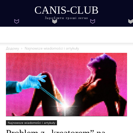
CANIS-CLUB
Заробляти гроші легко
Додому
Najnowsze wiadomości i artykuły
Najnowsze wiadomości i artykuły
Problem z „kreatorem” na