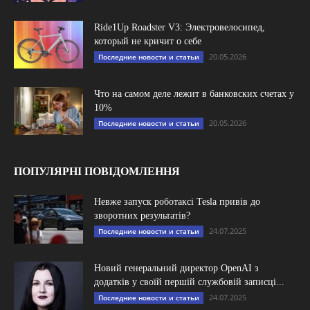
Ride1Up Roadster V3: Электровелосипед,
который не кричит о себе
20.05.2026
Последние новости и статьи
Что на самом деле лежит в банковских счетах у
10%
20.05.2026
Последние новости и статьи
ПОПУЛЯРНІ ПОВІДОМЛЕННЯ
Невже запуск роботаксі Tesla привів до
зворотних результатів?
24.07.2025
Последние новости и статьи
Новий генеральний директор OpenAI з
додатків у своїй першій службовій записці...
24.07.2025
Последние новости и статьи