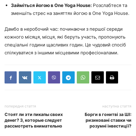
Займіться йогою в One Yoga House:
Розслабтеся та
зменшіть стрес на заняттях йогою в One Yoga House.
Дамбо в неробочий час: починаючи з першої середи
кожного місяця, місця, які беруть участь, пропонують
спеціальні години щасливих годин. Це чудовий спосіб
спілкуватися з іншими місцевими професіоналами.
попередня стаття
наступна стаття
Стоят ли эти пикапы своих
Борги в гонитві за ШІ:
денег? 3, которые следует
ризиковані ставки чи
рассмотреть внимательно
розумні інвестиції?