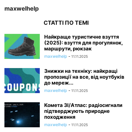
maxwelhelp
СТАТТІ ПО ТЕМІ
Найкраще туристичне взуття
(2025): взуття для прогулянок,
маршрути, рюкзак
maxwelhelp
-
11.11.2025
Знижки на техніку: найкращі
пропозиції на все, від ноутбуків
до мереж...
maxwelhelp
-
11.11.2025
Комета 3I/Атлас: радіосигнали
підтверджують природне
походження
maxwelhelp
-
11.11.2025