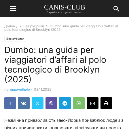
CANIS-CLUB
Заробляти гроші легко
Додому
Без рубрики
Dumbo: una guida per viaggiatori d’affari al
polo tecnologico di Brooklyn (2025)
Без рубрики
Dumbo: una guida per
viaggiatori d’affari al polo
tecnologico di Brooklyn
(2025)
по
maxwelhelp
-
08.11.2025
Незмінна привабливість Нью-Йорка приваблює людей з
різних причин: жити, працювати, відвідувати чи просто