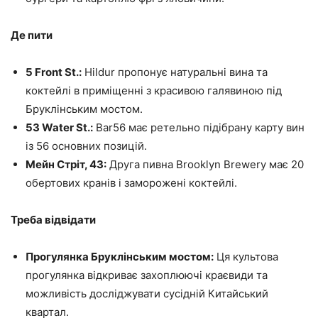
Де пити
5 Front St.:
Hildur пропонує натуральні вина та
коктейлі в приміщенні з красивою галявиною під
Бруклінським мостом.
53 Water St.:
Bar56 має ретельно підібрану карту вин
із 56 основних позицій.
Мейн Стріт, 43:
Друга пивна Brooklyn Brewery має 20
обертових кранів і заморожені коктейлі.
Треба відвідати
Прогулянка Бруклінським мостом:
Ця культова
прогулянка відкриває захоплюючі краєвиди та
можливість досліджувати сусідній Китайський
квартал.