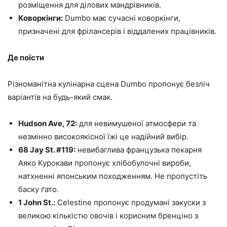
розміщення для ділових мандрівників.
Коворкінги:
Dumbo має сучасні коворкінги,
призначені для фрілансерів і віддалених працівників.
Де поїсти
Різноманітна кулінарна сцена Dumbo пропонує безліч
варіантів на будь-який смак.
Hudson Ave, 72:
для невимушеної атмосфери та
незмінно високоякісної їжі це надійний вибір.
68 Jay St. #119:
невибаглива французька пекарня
Аяко Курокави пропонує хлібобулочні вироби,
натхненні японським походженням. Не пропустіть
баску ґато.
1 John St.:
Celestine пропонує продумані закуски з
великою кількістю овочів і корисним бренціно з