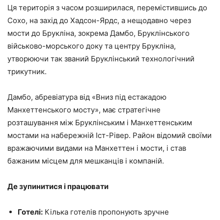
Ця територія з часом розширилася, перемістившись до
Сохо, на захід до Хадсон-Ярдс, а нещодавно через
мости до Брукліна, зокрема Дамбо, Бруклінського
військово-морського доку та центру Брукліна,
утворюючи так званий Бруклінський технологічний
трикутник.
Дамбо, абревіатура від «Вниз під естакадою
Манхеттенського мосту», має стратегічне
розташування між Бруклінським і Манхеттенським
мостами на набережній Іст-Рівер. Район відомий своїми
вражаючими видами на Манхеттен і мости, і став
бажаним місцем для мешканців і компаній.
Де зупинитися і працювати
Готелі:
Кілька готелів пропонують зручне