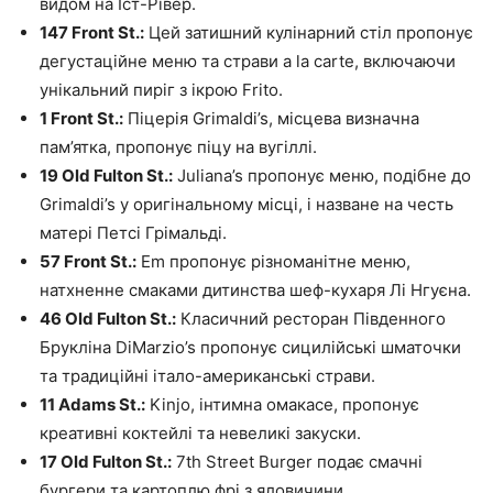
видом на Іст-Рівер.
147 Front St.:
Цей затишний кулінарний стіл пропонує
дегустаційне меню та страви a la carte, включаючи
унікальний пиріг з ікрою Frito.
1 Front St.:
Піцерія Grimaldi’s, місцева визначна
пам’ятка, пропонує піцу на вугіллі.
19 Old Fulton St.:
Juliana’s пропонує меню, подібне до
Grimaldi’s у оригінальному місці, і назване на честь
матері Петсі Грімальді.
57 Front St.:
Em пропонує різноманітне меню,
натхненне смаками дитинства шеф-кухаря Лі Нгуєна.
46 Old Fulton St.:
Класичний ресторан Південного
Брукліна DiMarzio’s пропонує сицилійські шматочки
та традиційні італо-американські страви.
11 Adams St.:
Kinjo, інтимна омакасе, пропонує
креативні коктейлі та невеликі закуски.
17 Old Fulton St.:
7th Street Burger подає смачні
бургери та картоплю фрі з яловичини.