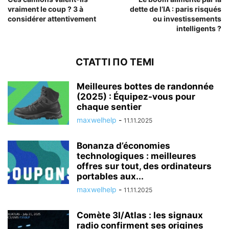
vraiment le coup ? 3 à
dette de l’IA : paris risqués
considérer attentivement
ou investissements
intelligents ?
СТАТТІ ПО ТЕМІ
Meilleures bottes de randonnée
(2025) : Équipez-vous pour
chaque sentier
maxwelhelp
-
11.11.2025
Bonanza d’économies
technologiques : meilleures
offres sur tout, des ordinateurs
portables aux...
maxwelhelp
-
11.11.2025
Comète 3I/Atlas : les signaux
radio confirment ses origines