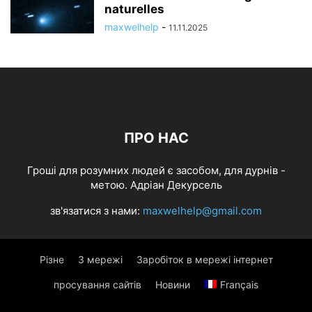
naturelles
maxwelhelp
-
11.11.2025
ПРО НАС
Гроші для розумних людей є засобом, для дурнів -
метою. Адріан Декурсель
зв'язатися з нами:
maxwelhelp@gmail.com
Різне
З мережі
Заробіток в мережі інтернет
просування сайтів
Новини
Français