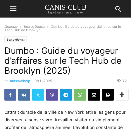
CANIS-CLUB
Заробляти гроші легко
Додому
Без рубрики
Dumbo : Guide du voyageur d’affaires sur le
Tech Hub de Brooklyn...
Без рубрики
Dumbo : Guide du voyageur
d’affaires sur le Tech Hub de
Brooklyn (2025)
35
по
maxwelhelp
-
08.11.2025
L’attrait durable de la ville de New York attire les gens pour
diverses raisons : vivre, travailler, visiter ou simplement
profiter de l’atmosphère animée. L’évolution constante de