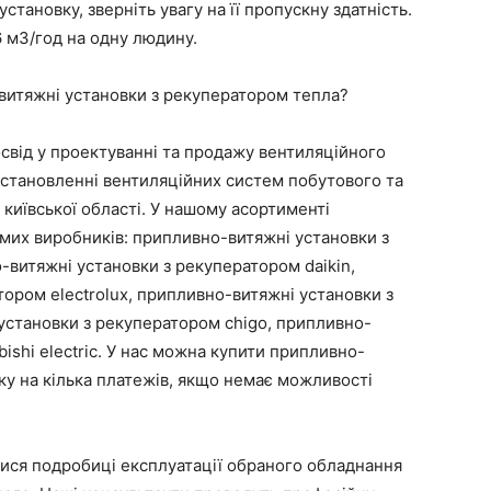
тановку, зверніть увагу на її пропускну здатність.
6 м3/год на одну людину.
витяжні установки з рекуператором тепла?
освід у проектуванні та продажу вентиляційного
 встановленні вентиляційних систем побутового та
київської області. У нашому асортименті
мих виробників: припливно-витяжні установки з
витяжні установки з рекуператором daikin,
ором electrolux, припливно-витяжні установки з
установки з рекуператором chigo, припливно-
ishi electric. У нас можна купити припливно-
ку на кілька платежів, якщо немає можливості
тися подробиці експлуатації обраного обладнання