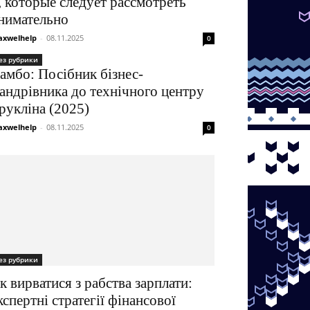
, которые следует рассмотреть
нимательно
xwelhelp
-
08.11.2025
0
ез рубрики
амбо: Посібник бізнес-
андрівника до технічного центру
рукліна (2025)
xwelhelp
-
08.11.2025
0
ез рубрики
к вирватися з рабства зарплати:
кспертні стратегії фінансової