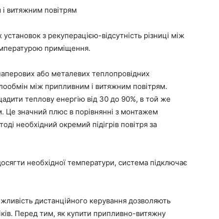
 і витяжним повітрям
установок з рекуперацією-відсутність різниці між
емпературою приміщення.
паперових або металевих теплопровідних
плообмін між припливним і витяжним повітрям.
адити теплову енергію від 30 до 90%, в той же
 Це значний плюс в порівнянні з монтажем
тоді необхідний окремий підігрів повітря за
досягти необхідної температури, система підключає
ожливість дистанційного керування дозволяють
іків. Перед тим, як купити припливно-витяжну