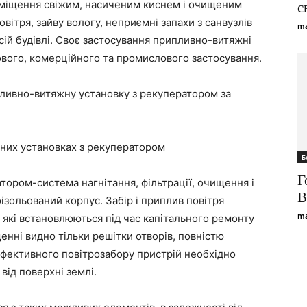
иміщення свіжим, насиченим киснем і очищеним
с
вітря, зайву вологу, неприємні запахи з санвузлів
ma
сій будівлі. Своє застосування припливно-витяжні
вого, комерційного та промислового застосування.
пливно-витяжну установку з рекуператором за
них установках з рекуператором
Б
Г
ором-система нагнітання, фільтрації, очищення і
B
оізольований корпус. Забір і приплив повітря
ma
 які встановлюються під час капітального ремонту
щенні видно тільки решітки отворів, повністю
ефективного повітрозабору пристрій необхідно
 від поверхні землі.