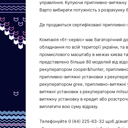
управління. Купуючи припливно-витяжну ус
Варто вибирати потужність з розрахунку 
Де продаються сертифіковані припливно-
Компанія «бт-сервіс» має багаторічний д
обладнання по всій території україни, та
промислового масштабу в межах києва та 
представлено більше 80 моделей від відо
рекуператором cooper&hunter, припливно-
припливно-витяжні установки з рекуперат
рекуператором gree, припливно-витяжні 
витяжні установки з рекуператором mitsub
витяжну установку в кредит або розстроч
виплатити всю суму відразу.
Телефонуйте 0 (44) 225-63-32 щоб дізна