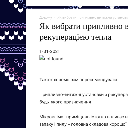
Додому
Як вибрати припливно витяжна установк
Як вибрати припливно в
рекуперацією тепла
1-31-2021
Також хочемо вам порекомендувати
Припливно-витяжні установки з рекупера
будь-якого призначення
Мікроклімат приміщень істотно впливає н
запаху і пилу – головна складова хорошої