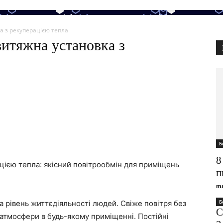
а з рекуперацією тепла
итяжна установка з
Б
8
цією тепла: якісний повітрообмін для приміщень
п
ma
Б
а рівень життєдіяльності людей. Свіже повітря без
С
 атмосфери в будь-якому приміщенні. Постійні