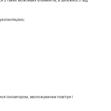
 з таких можливих елементів, в залежності від
вукоізоляцією;
я іонізатором, зволожувачем повітря і