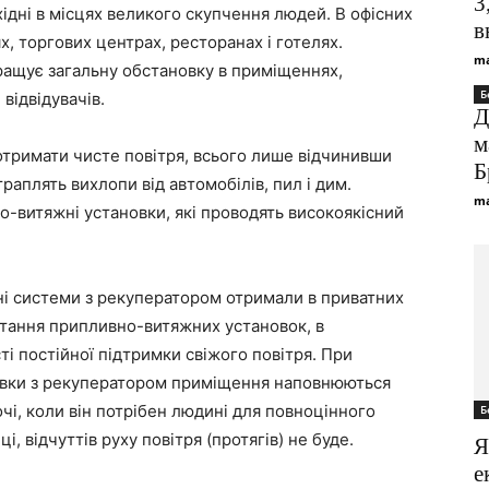
3
ідні в місцях великого скупчення людей. В офісних
в
ях, торгових центрах, ресторанах і готелях.
ma
ащує загальну обстановку в приміщеннях,
Б
відвідувачів.
Д
м
отримати чисте повітря, всього лише відчинивши
Б
раплять вихлопи від автомобілів, пил і дим.
ma
-витяжні установки, які проводять високоякісний
і системи з рекуператором отримали в приватних
стання припливно-витяжних установок, в
ті постійної підтримки свіжого повітря. При
овки з рекуператором приміщення наповнюються
очі, коли він потрібен людині для повноцінного
Б
і, відчуттів руху повітря (протягів) не буде.
Я
е