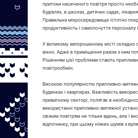
притоки насиченого повітря просто необх
будівлях, в школах, дитячих садах, лікарн
Правильна мікросередовище істотно покр
продуктивність і самопочуття персоналу і 
У великому запорошеному місті складно 
вікно. Адже в приміщення разом з ним пот
Рішенням цієї проблеми стають припливно
повітрообмін.
Високою популярністю припливно-витяжн
будинках і квартирах. Важливість викори
приватному секторі, полягає в необхіднос
використанні припливно-витяжної устан
свіжим повітрям не тільки вдень, але і вн
відпочинку, при цьому ніяких шумів з вулиц