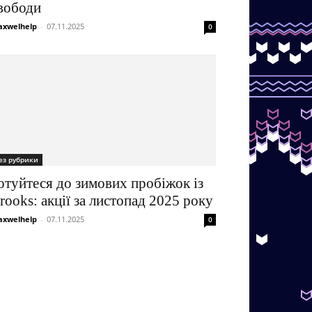
вободи
xwelhelp
-
07.11.2025
0
ез рубрики
отуйтеся до зимових пробіжок із
rooks: акції за листопад 2025 року
xwelhelp
-
07.11.2025
0