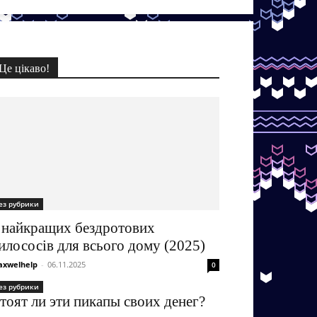
Це цікаво!
ез рубрики
 найкращих бездротових
илососів для всього дому (2025)
xwelhelp
-
06.11.2025
0
ез рубрики
тоят ли эти пикапы своих денег?