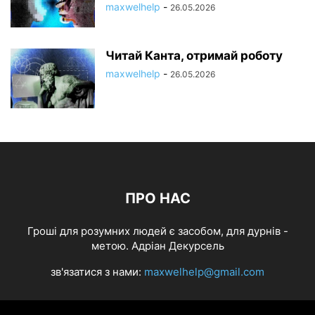
maxwelhelp
-
26.05.2026
Читай Канта, отримай роботу
maxwelhelp
-
26.05.2026
ПРО НАС
Гроші для розумних людей є засобом, для дурнів -
метою. Адріан Декурсель
зв'язатися з нами:
maxwelhelp@gmail.com