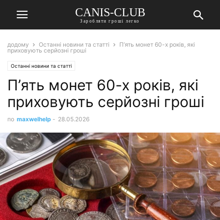
CANIS-CLUB
Заробляти гроші легко
додому
Останні новини та статті
П’ять монет 60-х років, які
приховують серйозні гроші
Останні новини та статті
П’ять монет 60-х років, які
приховують серйозні гроші
по
maxwelhelp
-
28.05.2026