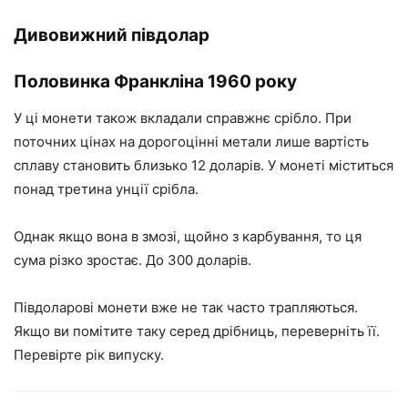
Дивовижний півдолар
Половинка Франкліна 1960 року
У ці монети також вкладали справжнє срібло. При
поточних цінах на дорогоцінні метали лише вартість
сплаву становить близько 12 доларів. У монеті міститься
понад третина унції срібла.
Однак якщо вона в змозі, щойно з карбування, то ця
сума різко зростає. До 300 доларів.
Півдоларові монети вже не так часто трапляються.
Якщо ви помітите таку серед дрібниць, переверніть її.
Перевірте рік випуску.