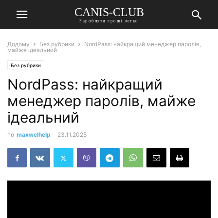
CANIS-CLUB
Заробляти гроші легко
Додому
Без рубрики
NordPass: найкращий менеджер паролів,
майже ідеальний
Без рубрики
NordPass: найкращий
менеджер паролів, майже
ідеальний
по
maxwelhelp
-
23.11.2025