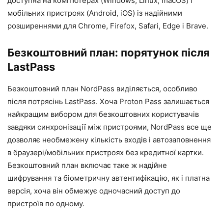
доступна на комп’ютерах (Windows, Linux, macOS) і
мобільних пристроях (Android, iOS) із надійними
розширеннями для Chrome, Firefox, Safari, Edge і Brave.
Безкоштовний план: порятунок після
LastPass
Безкоштовний план NordPass виділяється, особливо
після потрясінь LastPass. Хоча Proton Pass залишається
найкращим вибором для безкоштовних користувачів
завдяки синхронізації між пристроями, NordPass все ще
дозволяє необмежену кількість входів і автозаповнення
в браузері/мобільних пристроях без кредитної картки.
Безкоштовний план включає таке ж надійне
шифрування та біометричну автентифікацію, як і платна
версія, хоча він обмежує одночасний доступ до
пристроїв по одному.