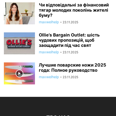
Чи відповідальні за фінансовий
тягар молодих поколінь жителі
буму?
maxwelhelp
-
23.11.2025
Ollie’s Bargain Outlet: шість
чудових пропозицій, щоб
заощадити під час свят
maxwelhelp
-
23.11.2025
Лучшие поварские ножи 2025
года: Полное руководство
maxwelhelp
-
23.11.2025