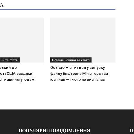
РА
ни та статті
Останні новини та статті
зький до
Ось що міститься у випуску
ості США завдяки
файлу Епштейна Міністерства
естиційним угодам
юстиції — і чого не вистачає
ПОПУЛЯРНІ ПОВІДОМЛЕННЯ
П