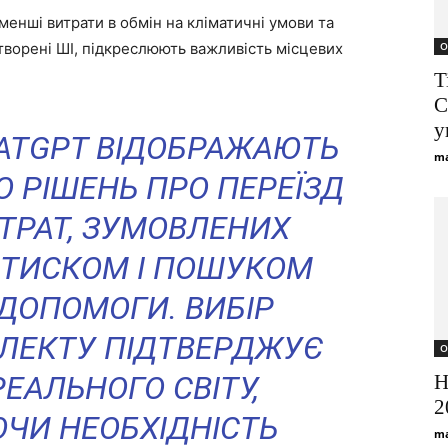
менші витрати в обмін на кліматичні умови та
створені ШІ, підкреслюють важливість місцевих
О
T
С
у
HATGPT ВІДОБРАЖАЮТЬ
ma
 РІШЕНЬ ПРО ПЕРЕЇЗД
ИТРАТ, ЗУМОВЛЕНИХ
ТИСКОМ І ПОШУКОМ
 ДОПОМОГИ. ВИБІР
ЛЕКТУ ПІДТВЕРДЖУЄ
О
РЕАЛЬНОГО СВІТУ,
Н
2
ЧИ НЕОБХІДНІСТЬ
ma