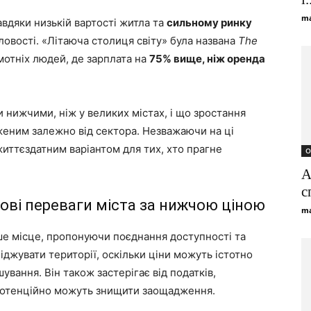
ma
завдяки низькій вартості житла та
сильному ринку
ловості. «Літаюча столиця світу» була названа
The
отніх людей, де зарплата на
75% вище, ніж оренда
 нижчими, ніж у великих містах, і що зростання
женим залежно від сектора. Незважаючи на ці
життєздатним варіантом для тих, хто прагне
О
А
с
дові переваги міста за нижчою ціною
ma
рше місце, пропонуючи поєднання доступності та
іджувати території, оскільки ціни можуть істотно
шування. Він також застерігає від податків,
 потенційно можуть знищити заощадження.