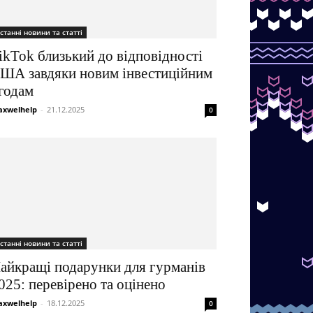
станні новини та статті
ikTok близький до відповідності
ША завдяки новим інвестиційним
годам
xwelhelp
-
21.12.2025
0
станні новини та статті
айкращі подарунки для гурманів
025: перевірено та оцінено
xwelhelp
-
18.12.2025
0