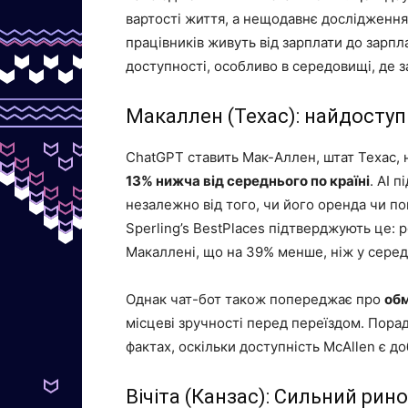
вартості життя, а нещодавнє дослідженн
працівників живуть від зарплати до зарпл
доступності, особливо в середовищі, де з
Макаллен (Техас): найдоступ
ChatGPT ставить Мак-Аллен, штат Техас, н
13% нижча від середнього по країні
. AI 
незалежно від того, чи його оренда чи по
Sperling’s BestPlaces підтверджують це: 
Макаллені, що на 39% менше, ніж у серед
Однак чат-бот також попереджає про
обм
місцеві зручності перед переїздом. Пора
фактах, оскільки доступність McAllen є 
Вічіта (Канзас): Сильний рин