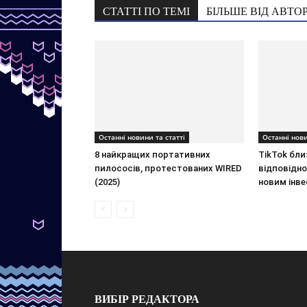
СТАТТІ ПО ТЕМІ
БІЛЬШЕ ВІД АВТО
Останні новини та статті
Останні нови
8 найкращих портативних
TikTok бли
пилососів, протестованих WIRED
відповідн
(2025)
новим інв
ВИБІР РЕДАКТОРА