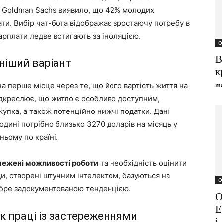
я Goldman Sachs виявило, що 42% молодих
ати. Вибір чат-бота відображає зростаючу потребу в
арплати ледве встигають за інфляцією.
О
В
ніший варіант
к
а перше місце через те, що його вартість життя на
ma
підкреслює, що житло є особливо доступним,
купка, а також потенційно нижчі податки. Дані
родині потрібно близько 3270 доларів на місяць у
ньому по країні.
ежені можливості роботи
та необхідність оцінити
ди, створені штучним інтелектом, базуються на
О
добре задокументованою тенденцією.
О
Е
ок праці із застереженнями
і.