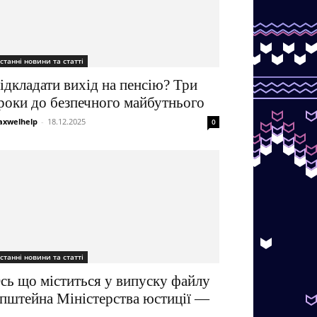
станні новини та статті
ідкладати вихід на пенсію? Три
роки до безпечного майбутнього
xwelhelp
-
18.12.2025
0
станні новини та статті
сь що міститься у випуску файлу
пштейна Міністерства юстиції —
..