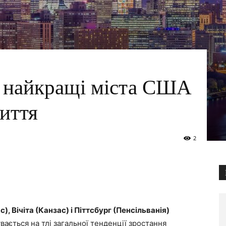
3 найкращі міста США
иття
2
), Вічіта (Канзас) і Піттсбург (Пенсільванія)
ється на тлі загальної тенденції зростання