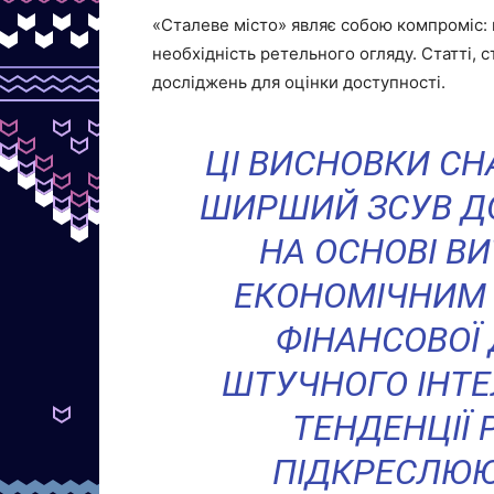
«Сталеве місто» являє собою компроміс: 
необхідність ретельного огляду. Статті, 
досліджень для оцінки доступності.
ЦІ ВИСНОВКИ C
ШИРШИЙ ЗСУВ ДО
НА ОСНОВІ В
ЕКОНОМІЧНИМ 
ФІНАНСОВОЇ
ШТУЧНОГО ІНТЕ
ТЕНДЕНЦІЇ 
ПІДКРЕСЛЮЮ