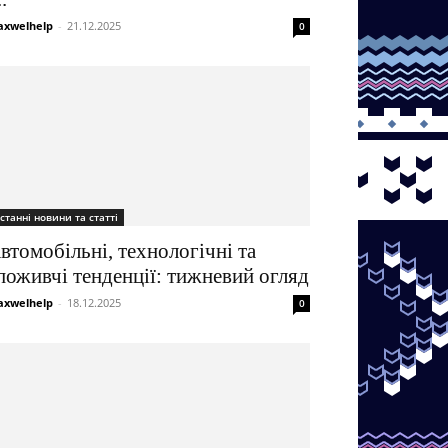
xwelhelp
-
21.12.2025
0
станні новини та статті
втомобільні, технологічні та
поживчі тенденції: тижневий огляд
xwelhelp
-
18.12.2025
0