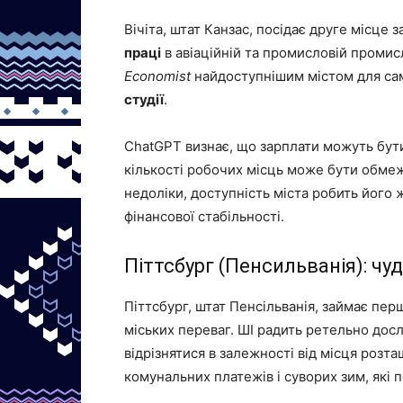
Вічіта, штат Канзас, посідає друге місце 
праці
в авіаційній та промисловій промис
Economist
найдоступнішим містом для сам
студії
.
ChatGPT визнає, що зарплати можуть бути
кількості робочих місць може бути обме
недоліки, доступність міста робить його 
фінансової стабільності.
Піттсбург (Пенсильванія): чу
Піттсбург, штат Пенсільванія, займає пе
міських переваг. ШІ радить ретельно досл
відрізнятися в залежності від місця розта
комунальних платежів і суворих зим, які