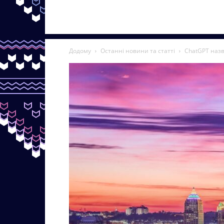
Додому
Останні новини та статті
ChatGPT назв