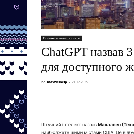
Останні новини та статті
ChatGPT назвав 
для доступного ж
по
maxwelhelp
-
21.12.2025
Штучний інтелект назвав
Макаллен (Техас
найбюджетнішими містами США. Це відбува