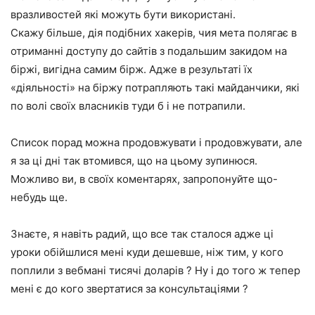
вразливостей які можуть бути використані.
Скажу більше, дія подібних хакерів, чия мета полягає в
отриманні доступу до сайтів з подальшим закидом на
біржі, вигідна самим бірж. Адже в результаті їх
«діяльності» на біржу потрапляють такі майданчики, які
по волі своїх власників туди б і не потрапили.
Список порад можна продовжувати і продовжувати, але
я за ці дні так втомився, що на цьому зупинюся.
Можливо ви, в своїх коментарях, запропонуйте що-
небудь ще.
Знаєте, я навіть радий, що все так сталося адже ці
уроки обійшлися мені куди дешевше, ніж тим, у кого
поплили з вебмані тисячі доларів ? Ну і до того ж тепер
мені є до кого звертатися за консультаціями ?