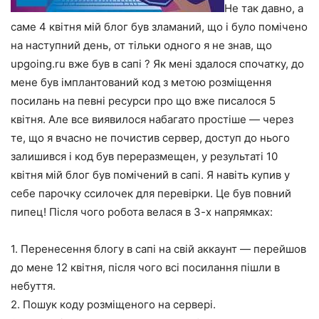
Не так давно, а
саме 4 квітня мій блог був зламаний, що і було помічено
на наступний день, от тільки одного я не знав, що
upgoing.ru вже був в сапі ? Як мені здалося спочатку, до
мене був імплантований код з метою розміщення
посилань на певні ресурси про що вже писалося 5
квітня. Але все виявилося набагато простіше — через
те, що я вчасно не почистив сервер, доступ до нього
залишився і код був переразмещен, у результаті 10
квітня мій блог був помічений в сапі. Я навіть купив у
себе парочку ссилочек для перевірки. Це був повний
пипец! Після чого робота велася в 3-х напрямках:
1. Перенесення блогу в сапі на свій аккаунт — перейшов
до мене 12 квітня, після чого всі посилання пішли в
небуття.
2. Пошук коду розміщеного на сервері.