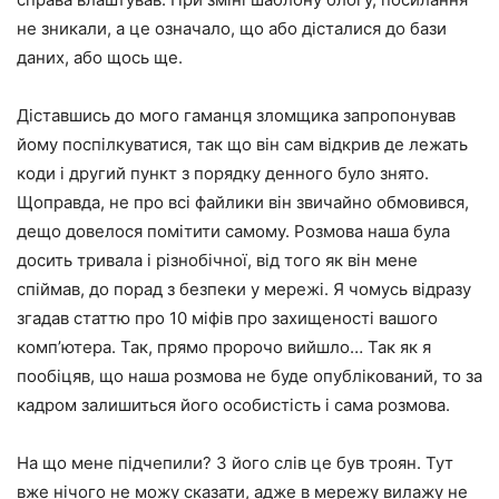
не зникали, а це означало, що або дісталися до бази
даних, або щось ще.
Діставшись до мого гаманця зломщика запропонував
йому поспілкуватися, так що він сам відкрив де лежать
коди і другий пункт з порядку денного було знято.
Щоправда, не про всі файлики він звичайно обмовився,
дещо довелося помітити самому. Розмова наша була
досить тривала і різнобічної, від того як він мене
спіймав, до порад з безпеки у мережі. Я чомусь відразу
згадав статтю про 10 міфів про захищеності вашого
комп’ютера. Так, прямо пророчо вийшло… Так як я
пообіцяв, що наша розмова не буде опублікований, то за
кадром залишиться його особистість і сама розмова.
На що мене підчепили? З його слів це був троян. Тут
вже нічого не можу сказати, адже в мережу вилажу не