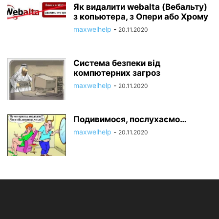
Як видалити webalta (Вебальту)
з копьютера, з Опери або Хрому
maxwelhelp
-
20.11.2020
Система безпеки від
компютерних загроз
maxwelhelp
-
20.11.2020
Подивимося, послухаємо…
maxwelhelp
-
20.11.2020