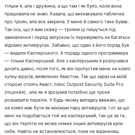
тільки я, але і дружина, а що там і як було, коли вона
працювала не знаю. Казала, що вискакувала табличка
про троян, але все закрила. У мене й самого таке буває.
Так ось, що я вам скажу — трояни ці пишуться під
замовлення і перед запуском їх перевіряють на багатьох
відомих антивірусах. Забавно, що один з його порад був
— видали Касперського. А пораду одного программера
— тільки Касперський. Але з касперським я розлучився
досить давно, після того, як він пропустив мене на компі
купку вірусів, виявлених Авастом. Так що зараз на моїй
сторожі стоять Аваст, плюс Outpost Security Suite Pro
(ліцензія) , але як я зрозумів потрібно ще трохи
розширити перелік. У будь-якому випадку вважаю, що
на компі має бути як мінімум пару антивірусів. І от за що
мені не подобається той же касперський, так це за те,
що він терпіти не може ніяких інших антивірусів крім
себе. Навіть не встановлюється, поки не відзначиш