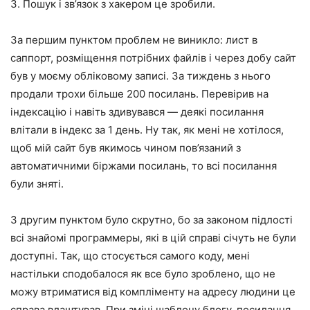
3. Пошук і зв’язок з хакером це зробили.
За першим пунктом проблем не виникло: лист в
саппорт, розміщення потрібних файлів і через добу сайт
був у моєму обліковому записі. За тиждень з нього
продали трохи більше 200 посилань. Перевірив на
індексацію і навіть здивувався — деякі посилання
влітали в індекс за 1 день. Ну так, як мені не хотілося,
щоб мій сайт був якимось чином пов’язаний з
автоматичними біржами посилань, то всі посилання
були зняті.
З другим пунктом було скрутно, бо за законом підлості
всі знайомі программеры, які в цій справі січуть не були
доступні. Так, що стосується самого коду, мені
настільки сподобалося як все було зроблено, що не
можу втриматися від компліменту на адресу людини це
справа влаштував. При зміні шаблону блогу, посилання