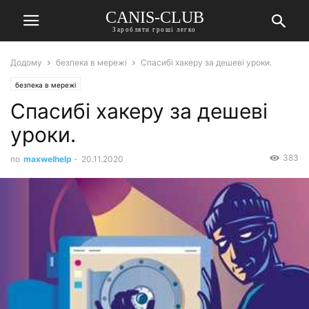
CANIS-CLUB
Заробляти гроші легко
Додому
безпека в мережі
Спасибі хакеру за дешеві уроки.
безпека в мережі
Спасибі хакеру за дешеві
уроки.
383
по
maxwelhelp
-
20.11.2020