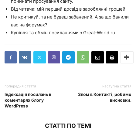
починати просування сайту.
Від читача: мій перший досвід в зароблянні грошей
Не критикуй, та не будеш забанений. А за що банили
вас на форумах?
Купівля та обмін посиланнями з Great-World.ru
попередня стаття
наступна стаття
Індексація посилань в
Злом в Контакті, робимо
коментарях блогу
висновки.
WordPress
СТАТТІ ПО ТЕМІ