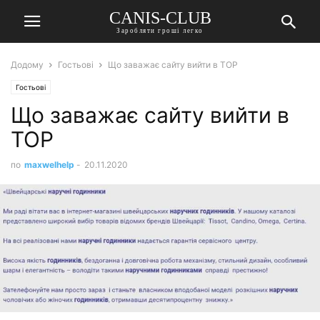
CANIS-CLUB
Заробляти гроші легко
Додому
Гостьові
Що заважає сайту вийти в TOP
Гостьові
Що заважає сайту вийти в
TOP
по
maxwelhelp
-
20.11.2020