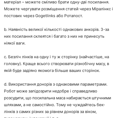
матеріал – можете сміливо брати одну-дві посилання.
Можете чергувати розміщення статей через Міралінкс і
постових через Gogetlinks або Ротапост.
b. Наявність великої кількості однакових анкорів. З-за
них посилання склеятся і багато з них не принесуть
ніякої ваги.
c. Безліч лінків на одну і ту ж сторінку (найчастіше, на
головну). Краще всього створювати різнобічну масу, в
якій буде задіяно якомога більше ваших сторінок.
d. Використання донорів з однаковими параметрами.
Робот може запідозрити недобре і справедливо
розсудити, що посилальна маса набирається штучними
шляхами, а не самостійно. Тому не чуждайтесь бек-
лінків з самих різних за рівнем донорів за віком,