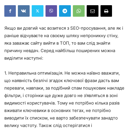
Якщо ви довгий час возитеся з SEO-просування, але як і
раніше відчуваєте на своєму шляху непроникну стіну,
яка заважає сайту вийти в ТОП, то вам слід знайти
причину невдач. Серед найбільш поширених можна
виділити наступні:
1. Неправильна оптимізація. Не можна наївно вважати,
що наявність безлічі згадок ключової фрази дасть вам
переваги, навпаки, за подібний спам пошуковик накладе
фільтри, і сторінки ще дуже довго не з’являться в зоні
видимості користувачів. Тому не потрібно кілька разів
вживати ключевики в основних тегах, не потрібно
виводити їх списком, не варто забезпечувати занадто
велику частоту. Також слід остерігатися і