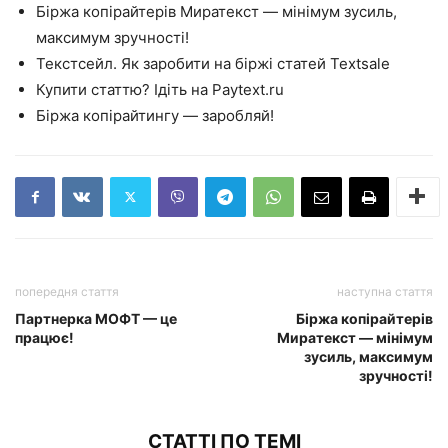
Біржа копірайтерів Миратекст — мінімум зусиль,
максимум зручності!
Текстсейл. Як заробити на біржі статей Textsale
Купити статтю? Ідіть на Paytext.ru
Біржа копірайтингу — заробляй!
попередня стаття
наступна стаття
Партнерка МОФТ — це
Біржа копірайтерів
працює!
Миратекст — мінімум
зусиль, максимум
зручності!
СТАТТІ ПО ТЕМІ