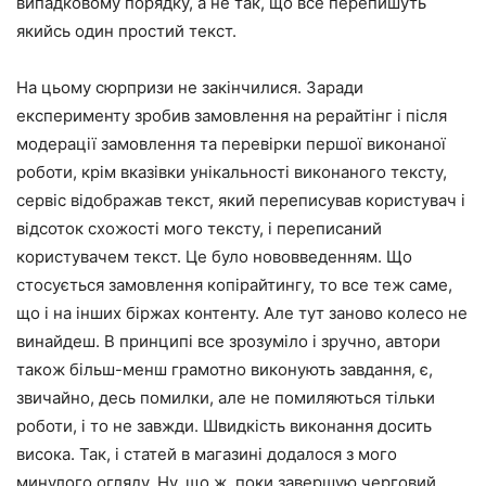
випадковому порядку, а не так, що все перепишуть
якийсь один простий текст.
На цьому сюрпризи не закінчилися. Заради
експерименту зробив замовлення на рерайтінг і після
модерації замовлення та перевірки першої виконаної
роботи, крім вказівки унікальності виконаного тексту,
сервіс відображав текст, який переписував користувач і
відсоток схожості мого тексту, і переписаний
користувачем текст. Це було нововведенням. Що
стосується замовлення копірайтингу, то все теж саме,
що і на інших біржах контенту. Але тут заново колесо не
винайдеш. В принципі все зрозуміло і зручно, автори
також більш-менш грамотно виконують завдання, є,
звичайно, десь помилки, але не помиляються тільки
роботи, і то не завжди. Швидкість виконання досить
висока. Так, і статей в магазині додалося з мого
минулого огляду. Ну, що ж, поки завершую черговий