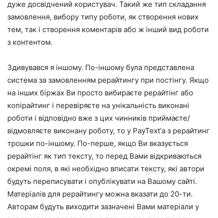
дуже досвідчений користувач. Такий же тип складання
замовлення, вибору типу роботи, як створення нових
тем, так і створення коментарів або ж інший вид роботи
з контентом.
Здивувався я іншому. По-іншому була представлена
система за замовленням рерайтингу при постінгу. Якщо
на інших біржах Ви просто вибираєте рерайтінг або
копірайтинг і перевіряєте на унікальність виконані
роботи і відповідно вже з цих чинників приймаєте/
відмовляєте виконану роботу, то у PayText’а з рерайтинг
трошки по-іншому. По-перше, якщо Ви вказується
рерайтінг як тип тексту, то перед Вами відкриваються
окремі поля, в які необхідно вписати тексту, які автори
будуть переписувати і опублікувати на Вашому сайті.
Матеріалів для рерайтингу можна вказати до 20-ти.
Авторам будуть виходити зазначені Вами матеріали у