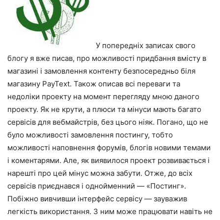
У попередніх записах свого
блогу я вже писав, про можливості придбання вмісту в
магазині і замовлення контенту безпосередньо біля
магазину PayText. Також описав всі переваги та
недоліки проекту на момент перегляду мною даного
проекту. Як не крути, а плюси та мінуси мають багато
сервісів для вебмайстрів, без цього ніяк. Погано, що не
було можливості замовлення постингу, тобто
можливості наповнення форумів, блогів новими темами
і коментарями. Але, як виявилося проект розвивається і
нарешті про цей мінус можна забути. Отже, до всіх
сервісів приєднався і однойменний — «Постинг».
Побіжно вивчивши інтерфейс сервісу — зауважив
легкість використання. З ним може працювати навіть не