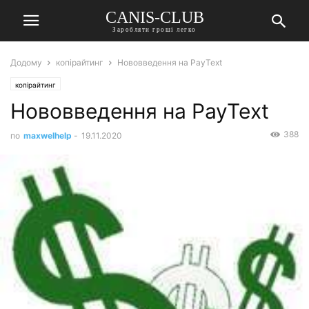
CANIS-CLUB
Заробляти гроші легко
Додому
копірайтинг
Нововведення на PayText
копірайтинг
Нововведення на PayText
388
по
maxwelhelp
-
19.11.2020