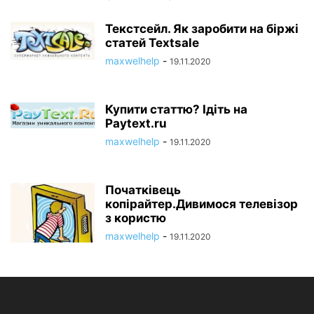
Текстсейл. Як заробити на біржі
статей Textsale
maxwelhelp
-
19.11.2020
Купити статтю? Ідіть на
Paytext.ru
maxwelhelp
-
19.11.2020
Початківець
копірайтер.Дивимося телевізор
з користю
maxwelhelp
-
19.11.2020