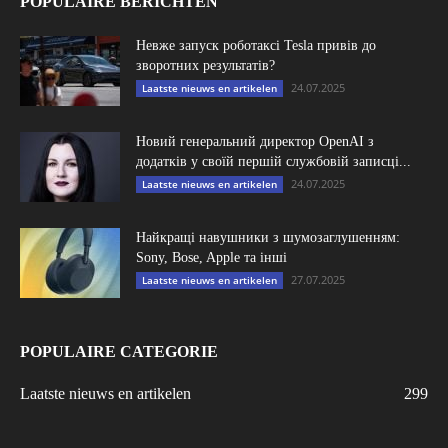
POPULAIRE BERICHTEN
Невже запуск роботаксі Tesla привів до
зворотних результатів?
24.07.2025
Laatste nieuws en artikelen
Новий генеральний директор OpenAI з
додатків у своїй першій службовій записці...
24.07.2025
Laatste nieuws en artikelen
Найкращі навушники з шумозаглушенням:
Sony, Bose, Apple та інші
27.07.2025
Laatste nieuws en artikelen
POPULAIRE CATEGORIE
Laatste nieuws en artikelen
299