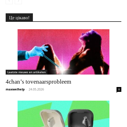
Це цікаво!
Laatste nieuws en artikelen
4chan’s tovenaarsprobleem
maxwelhelp
-
24.05.2026
0