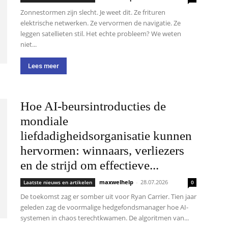
Zonnestormen zijn slecht. Je weet dit. Ze frituren
elektrische netwerken. Ze vervormen de navigatie. Ze
leggen satellieten stil. Het echte probleem? We weten
niet...
Lees meer
Hoe AI-beursintroducties de
mondiale
liefdadigheidsorganisatie kunnen
hervormen: winnaars, verliezers
en de strijd om effectieve...
maxwelhelp
-
28.07.2026
Laatste nieuws en artikelen
0
De toekomst zag er somber uit voor Ryan Carrier. Tien jaar
geleden zag de voormalige hedgefondsmanager hoe AI-
systemen in chaos terechtkwamen. De algoritmen van...