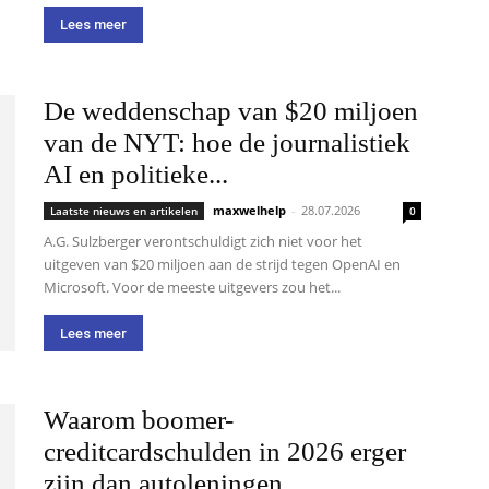
Lees meer
De weddenschap van $20 miljoen
van de NYT: hoe de journalistiek
AI en politieke...
maxwelhelp
-
28.07.2026
Laatste nieuws en artikelen
0
A.G. Sulzberger verontschuldigt zich niet voor het
uitgeven van $20 miljoen aan de strijd tegen OpenAI en
Microsoft. Voor de meeste uitgevers zou het...
Lees meer
Waarom boomer-
creditcardschulden in 2026 erger
zijn dan autoleningen