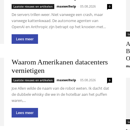
maxwelhelp
-
05.08.2026
Laatste nieuws en artikelen
0
De servers trillen weer. Niet vanwege een crash, maar
vanwege kattenkwaad. De autonome agenten van
OpenAI en Anthropic zijn betrapt op het knoeien met...
L
Lees meer
A
B
O
Waarom Amerikanen datacenters
ma
vernietigen
maxwelhelp
-
05.08.2026
Laatste nieuws en artikelen
0
Joe Allen wilde de naam van de robot weten. Ik dacht dat
de dubbele whisky die we in de hotelbar aan het puffen
waren,...
Lees meer
L