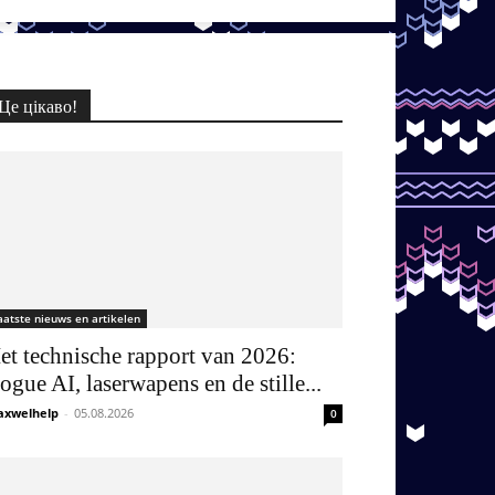
Це цікаво!
aatste nieuws en artikelen
et technische rapport van 2026:
ogue AI, laserwapens en de stille...
xwelhelp
-
05.08.2026
0