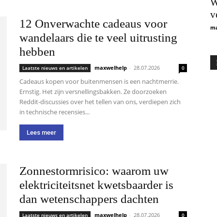
W
v
12 Onverwachte cadeaus voor
ma
wandelaars die te veel uitrusting
hebben
maxwelhelp
-
28.07.2026
Laatste nieuws en artikelen
0
Cadeaus kopen voor buitenmensen is een nachtmerrie.
Ernstig. Het zijn versnellingsbakken. Ze doorzoeken
Reddit-discussies over het tellen van ons, verdiepen zich
in technische recensies...
Lees meer
Zonnestormrisico: waarom uw
elektriciteitsnet kwetsbaarder is
dan wetenschappers dachten
maxwelhelp
-
28.07.2026
Laatste nieuws en artikelen
0