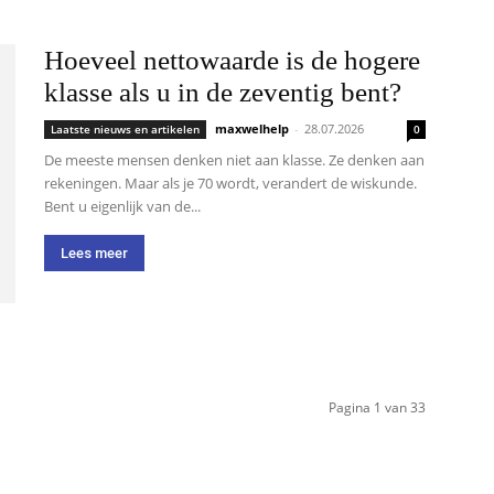
Hoeveel nettowaarde is de hogere
klasse als u in de zeventig bent?
maxwelhelp
-
28.07.2026
Laatste nieuws en artikelen
0
De meeste mensen denken niet aan klasse. Ze denken aan
rekeningen. Maar als je 70 wordt, verandert de wiskunde.
Bent u eigenlijk van de...
Lees meer
Pagina 1 van 33