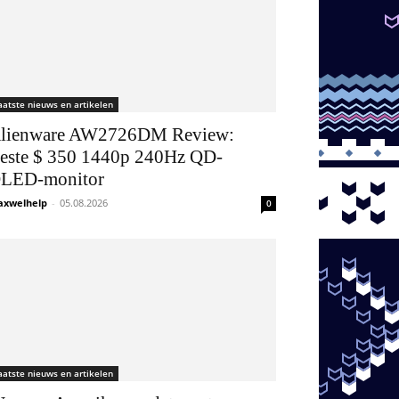
aatste nieuws en artikelen
lienware AW2726DM Review:
este $ 350 1440p 240Hz QD-
LED-monitor
xwelhelp
-
05.08.2026
0
aatste nieuws en artikelen