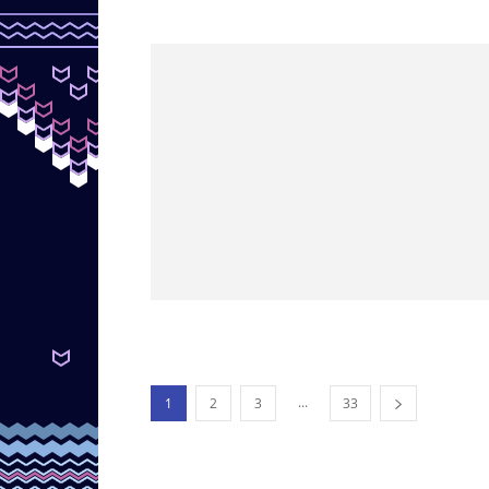
...
1
2
3
33