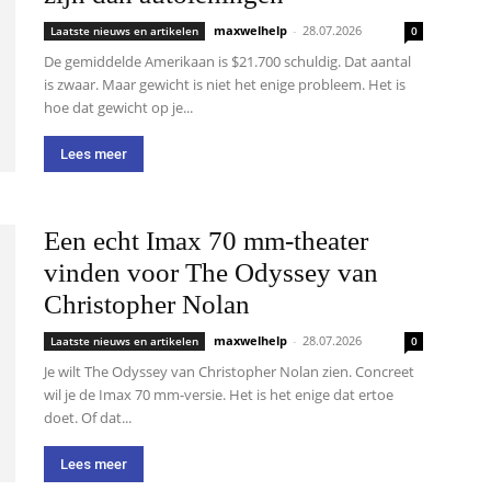
maxwelhelp
-
28.07.2026
Laatste nieuws en artikelen
0
De gemiddelde Amerikaan is $21.700 schuldig. Dat aantal
is zwaar. Maar gewicht is niet het enige probleem. Het is
hoe dat gewicht op je...
Lees meer
Een echt Imax 70 mm-theater
vinden voor The Odyssey van
Christopher Nolan
maxwelhelp
-
28.07.2026
Laatste nieuws en artikelen
0
Je wilt The Odyssey van Christopher Nolan zien. Concreet
wil je de Imax 70 mm-versie. Het is het enige dat ertoe
doet. Of dat...
Lees meer