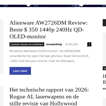
Alienware AW2726DM Review:
Beste $ 350 1440p 240Hz QD-
OLED-monitor
maxwelhelp
-
05.08.2026
Laatste nieuws en artikelen
0
De eerste Alienware OLED-monitor. De AW3423DW
veranderde het spel. Het was glorieus. Maar het kostte $
1.400. Snel drie jaar vooruit. Voer de Alienware...
L
Lees meer
H
R
Het technische rapport van 2026:
ma
Rogue AI, laserwapens en de
stille revisie van Hollywood