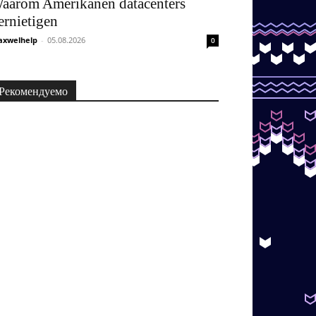
aarom Amerikanen datacenters
ernietigen
xwelhelp
-
05.08.2026
0
Рекомендуемо