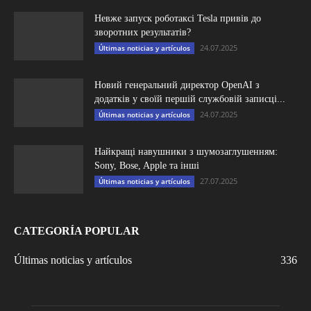
Невже запуск роботаксі Tesla привів до
зворотних результатів?
24.07.2025
Últimas noticias y artículos
Новий генеральний директор OpenAI з
додатків у своїй першій службовій записці...
24.07.2025
Últimas noticias y artículos
Найкращі навушники з шумозаглушенням:
Sony, Bose, Apple та інші
27.07.2025
Últimas noticias y artículos
CATEGORÍA POPULAR
Últimas noticias y artículos
336