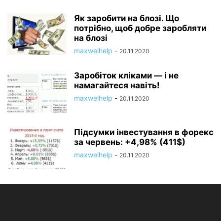
Як заробити на блозі. Що
потрібно, щоб добре заробляти
на блозі
maxwelhelp
-
20.11.2020
Заробіток кліками — і не
намагайтеся навіть!
maxwelhelp
-
20.11.2020
Підсумки інвестування в форекс
за червень: +4,98% (411$)
maxwelhelp
-
20.11.2020