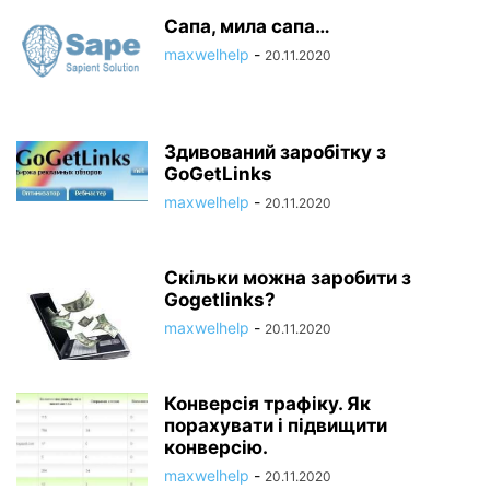
Сапа, мила сапа…
maxwelhelp
-
20.11.2020
Здивований заробітку з
GoGetLinks
maxwelhelp
-
20.11.2020
Скільки можна заробити з
Gogetlinks?
maxwelhelp
-
20.11.2020
Конверсія трафіку. Як
порахувати і підвищити
конверсію.
maxwelhelp
-
20.11.2020