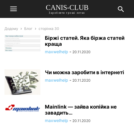
CANIS-CLUB
Заробляти гроші легко
Додому
Блог
сторінка 30
Біржі статей. Яка біржа статей
краща
maxwelhelp
-
20.11.2020
Чи можна заробити в інтернеті
maxwelhelp
-
20.11.2020
Mainlink — зайва копійка не
завадить…
maxwelhelp
-
20.11.2020