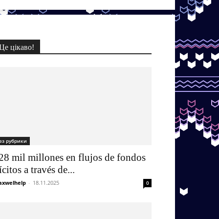
Це цікаво!
ез рубрики
28 mil millones en flujos de fondos
lícitos a través de...
xwelhelp
-
18.11.2025
0