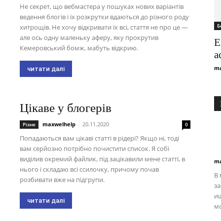
Не секрет, що вебмастера у пошуках нових варіантів
ведення блогів і їх розкрутки вдаються до різного роду
Б
хитрощів. Не хочу відкривати їх всі, стаття не про це —
але ось одну маленьку аферу, яку прокрутив
E
Кемеровський бомж, мабуть відкрию.
a
ma
читати далі
Цікаве у блогерів
maxwelhelp
-
20.11.2020
Різне
0
Попадаються вам цікаві статті в рідері? Якщо ні, тоді
вам серйозно потрібно почистити список. Я собі
виділив окремий файлик, під зацікавили мене статті, в
ma
нього і складаю всі ссилочку, причому почав
В
розбивати вже на підгрупи.
за
и
читати далі
мо