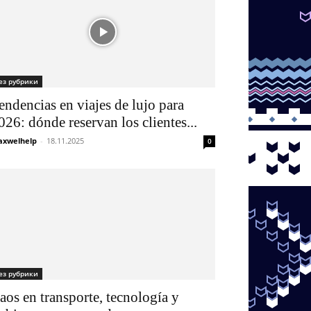
ез рубрики
endencias en viajes de lujo para
026: dónde reservan los clientes...
xwelhelp
-
18.11.2025
0
ез рубрики
aos en transporte, tecnología y