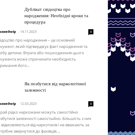
Дублікат свідоцтва про
народження: Необхідні кроки та
процедура
xwelhelp
-
14.11.2023
0
ідоцтво про народження – це основний
кумент, який підтверджує факт народження та
обу дитини. Втрата або пошкодження цього
кумента може спричинити необхідність
римання його...
Як позбутися від наркологічної
залежності
xwelhelp
-
12.03.2023
0
рай рідко наркомани можуть самостійно
збутися залежності самостыйно. Більшість з них
 відмовляються від наркотиків і не вважають за
трібне звернутися до фахівців....