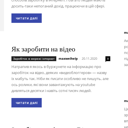
способів заробітку в інтернеті. І багато людей мають
досить-таки непоганий дохід, працюючи в цій сфері.
читати далі
ma
Ак
ро
Як заробити на відео
по
пі
maxwelhelp
-
20.11.2020
Заробіток в мережі інтернет
0
за
Натрапив я якось в буржунете на інформацію про
заробіток на відео, деяких «видеоблоггеров» — назву
їх мабуть так. Ніби як писати особливо не пишуть, але
ось ролики, які вони завантажують на youtube
дивляться десятки і навіть сотні тисяч людей.
ma
читати далі
Це
зр
вп
не