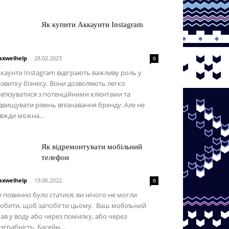
Як купити Аккаунти Instagram
xwelhelp
-
28.02.2023
0
каунти Instagram відіграють важливу роль у
звитку бізнесу. Вони дозволяють легко
в’язуватися з потенційними клієнтами та
двищувати рівень впізнавання бренду. Але не
вжди можна...
Як відремонтувати мобільний
телефон
xwelhelp
-
19.06.2022
0
 повинно було статися; ви нічого не могли
обити, щоб запобігти цьому. Ваш мобільний
ав у воду або через помилку, або через
зграбність. Басейн,...