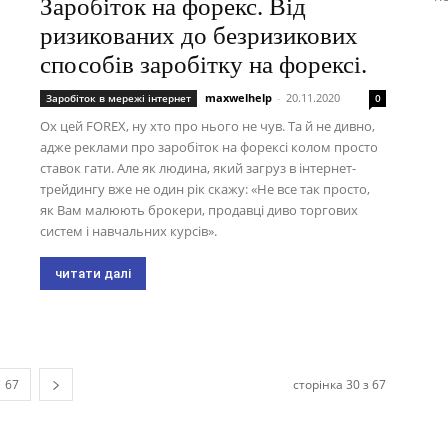
Заробіток на форекс. Від
ризикованих до безризикових
способів заробітку на форексі.
maxwelhelp
-
20.11.2020
Заробіток в мережі інтернет
0
Ох цей FOREX, ну хто про нього не чув. Та й не дивно,
адже реклами про заробіток на форексі колом просто
ставок гати. Але як людина, який загруз в інтернет-
трейдингу вже не один рік скажу: «Не все так просто,
як Вам малюють брокери, продавці диво торгових
систем і навчальних курсів».
читати далі
67
сторінка 30 з 67