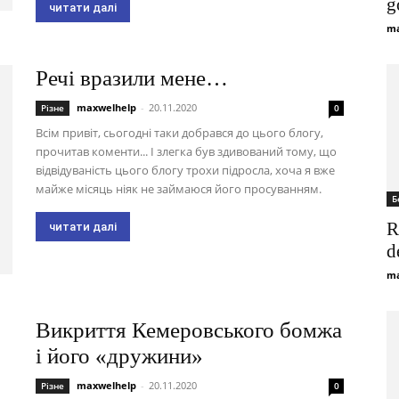
g
читати далі
ma
Речі вразили мене…
maxwelhelp
-
20.11.2020
Різне
0
Всім привіт, сьогодні таки добрався до цього блогу,
прочитав коменти... І злегка був здивований тому, що
відвідуваність цього блогу трохи підросла, хоча я вже
майже місяць ніяк не займаюся його просуванням.
Б
R
читати далі
d
ma
Викриття Кемеровського бомжа
і його «дружини»
maxwelhelp
-
20.11.2020
Різне
0