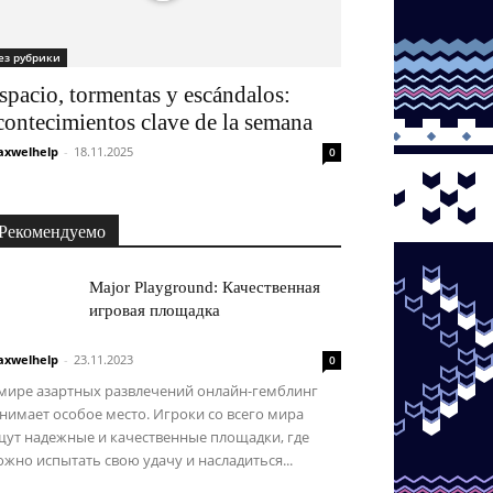
ез рубрики
spacio, tormentas y escándalos:
contecimientos clave de la semana
xwelhelp
-
18.11.2025
0
Рекомендуемо
Major Playground: Качественная
игровая площадка
xwelhelp
-
23.11.2023
0
 мире азартных развлечений онлайн-гемблинг
нимает особое место. Игроки со всего мира
щут надежные и качественные площадки, где
жно испытать свою удачу и насладиться...