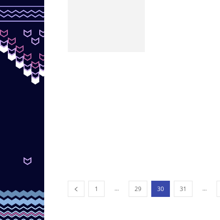
...
...
1
29
30
31