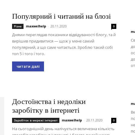
Популярний і читаний на блозі
maxwelhelp
-
20.11.2020
Різне
0
ma
Днями переглядав показники відвідуваності блогу, та й
Св
вирішив придивитися — щож у мене самий
до
популярний, а що саме читається. Зроблю такий собі
ос
топ 5 і того і того.
до
от
читати далі
Достоїнства і недоліки
ma
заробітку в інтернеті
Вк
по
maxwelhelp
-
20.11.2020
Заробіток в мережі інтернет
0
не
На сьогоднішній день налічується величезна кількість
по