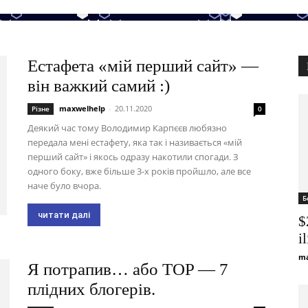
Естафета «мій перший сайт» —
він важкий самий :)
maxwelhelp
-
20.11.2020
Різне
0
Деякий час тому Володимир Карпєєв любязно
передала мені естафету, яка так і називається «мій
перший сайт» і якось одразу накотили спогади. З
одного боку, вже більше 3-х років пройшло, але все
наче було вчора.
Б
читати далі
$
i
ma
Я потрапив… або TOP — 7
плідних блогерів.