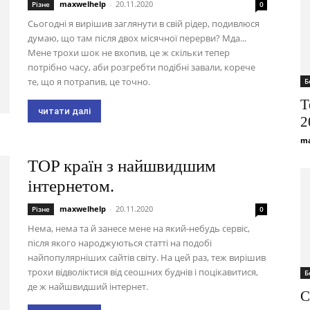
maxwelhelp
-
20.11.2020
Різне
0
Сьогодні я вирішив заглянути в свій рідер, подивлюся
думаю, що там після двох місячної перерви? Мда...
Мене трохи шок не вхопив, це ж скільки тепер
потрібно часу, аби розгребти подібні завали, корече
те, що я потрапив, це точно.
Б
T
читати далі
2
ma
TOP країн з найшвидшим
інтернетом.
maxwelhelp
-
20.11.2020
Різне
0
Нема, нема та й занесе мене на який-небудь сервіс,
після якого народжуються статті на подобі
найпопулярніших сайтів світу. На цей раз, теж вирішив
трохи відволіктися від сеошних буднів і поцікавитися,
Б
де ж найшвидший інтернет.
C