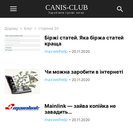
CANIS-CLUB
Заробляти гроші легко
Додому
Блог
сторінка 30
Біржі статей. Яка біржа статей
краща
maxwelhelp
-
20.11.2020
Чи можна заробити в інтернеті
maxwelhelp
-
20.11.2020
Mainlink — зайва копійка не
завадить…
maxwelhelp
-
20.11.2020