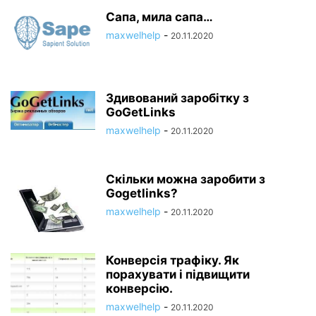
Сапа, мила сапа…
maxwelhelp
-
20.11.2020
Здивований заробітку з
GoGetLinks
maxwelhelp
-
20.11.2020
Скільки можна заробити з
Gogetlinks?
maxwelhelp
-
20.11.2020
Конверсія трафіку. Як
порахувати і підвищити
конверсію.
maxwelhelp
-
20.11.2020