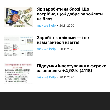
Як заробити на блозі. Що
потрібно, щоб добре заробляти
на блозі
maxwelhelp
-
20.11.2020
Заробіток кліками — і не
намагайтеся навіть!
maxwelhelp
-
20.11.2020
Підсумки інвестування в форекс
за червень: +4,98% (411$)
maxwelhelp
-
20.11.2020