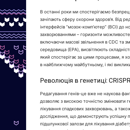
В останні роки ми спостерігаємо безпрец
зачіпають сферу охорони здоров’я. Від р
інтерфейсів “мозок-комп’ютер” (BCI) до н
захворюваннями – горизонти можливостей
включаючи масові звільнення в CDC та зм
середовища (EPA), висвітлюють складність
який спостерігає за цими процесами, я х
в найближчому майбутньому, і які виклик
Революція в генетиці: CRISP
Редагування генів-це вже не наукова фант
дозволяє з високою точністю змінювати г
лікування спадкових захворювань, а також
дослідження, що демонструють успішну п
підшлункової залози для лікування діабет