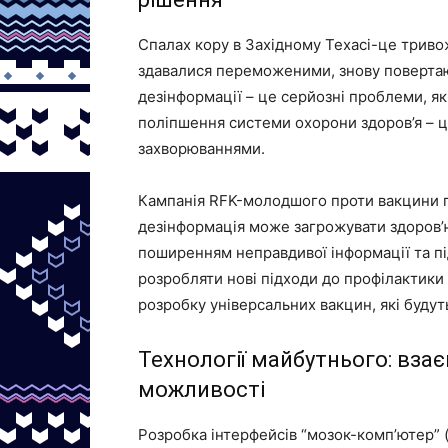
Спалах кору в Західному Техасі-це тривож
здавалися переможеними, знову повертаю
дезінформації – це серйозні проблеми, як
поліпшення системи охорони здоров’я – ц
захворюваннями.
Кампанія RFK-молодшого проти вакцини п
дезінформація може загрожувати здоров’
поширенням неправдивої інформації та пі
розробляти нові підходи до профілактики
розробку універсальних вакцин, які буду
Технології майбутнього: взає
можливості
Розробка інтерфейсів “мозок-комп’ютер” 