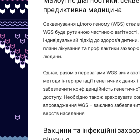
Майбутнє діагностики: секве
предиктивна медицина
Секвенування цілого геному (WGS) стає 
WGS буде рутинною частиною вагітності, 
індивідуальний підхід до здоров’я дитини
плани лікування та профілактики захворю
людини.
Однак, разом з перевагами WGS виникають
методи інтерпретації генетичних даних і 
забезпечити конфіденційність генетичної 
доступу. Необхідно також враховувати со
впровадження WGS – важливо забезпечити
верств населення.
Вакцини та інфекційні захвор
рішення