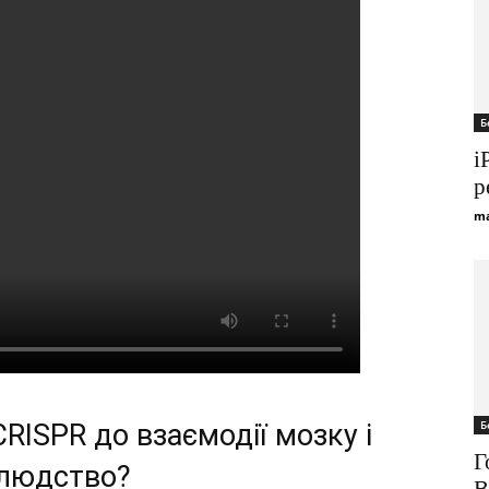
Б
i
р
ma
Б
CRISPR до взаємодії мозку і
Г
 людство?