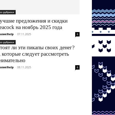
ез рубрики
учшие предложения и скидки
eacock на ноябрь 2025 года
xwelhelp
-
07.11.2025
0
ез рубрики
тоят ли эти пикапы своих денег?
, которые следует рассмотреть
нимательно
xwelhelp
-
08.11.2025
0