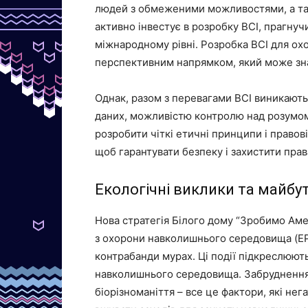
людей з обмеженими можливостями, а так
активно інвестує в розробку BCI, прагну
міжнародному рівні. Розробка BCI для ох
перспективним напрямком, який може зн
Однак, разом з перевагами BCI виникають 
даних, можливістю контролю над розумом
розробити чіткі етичні принципи і правові
щоб гарантувати безпеку і захистити пра
Екологічні виклики та майбу
Нова стратегія Білого дому “Зробимо Аме
з охорони навколишнього середовища (EP
контрабанди мурах. Ці події підкреслюють
навколишнього середовища. Забруднення п
біорізноманіття – все це фактори, які не