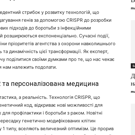
B
ma
едентний стрибок у розвитку технологій, що
едагування генів за допомогою CRISPR до розробки
ових підходів до боротьби з інфекційними
 розширюються експоненціально. Сучасні події,
іни пріоритетів агентства з охорони навколишнього
 та динамічність цієї трансформації. Як експерт,
очу поділитися своїми думками про те, що нас чекає
Б
и нам належить подолати.
Д
R та персоналізована медицина
н
ma
астика, а реальність. Технологія CRISPR, що
енетичний код, відкриває нові можливості для
 для профілактики і боротьби з раком. Новітні
ересадку генетично модифікованих клітин
у 1 типу, вселяють величезний оптимізм. Це прорив