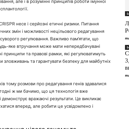
вання, але і в розумінні принципів роботи імунної
сплантології.
Б
Л
CRISPR несе і серйозні етичні ризики. Питання
P
ичних змін і можливості нецільового редагування
 суворого регулювання. Важливо пам’ятати, що
ma
будь-яке втручання може мати непередбачувані
Б
С
ні принципи та правові рамки, які регулюватимуть
3
ти зловживань та гарантувати безпеку для майбутніх
в
ma
ків тому розмови про редагування генів здавалися
огодні ж ми бачимо, що ця технологія вже
 і демонструє вражаючі результати. Це викликає
ухатися вперед, але робити це усвідомлено і