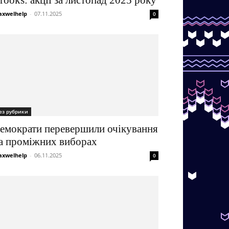
rooks: акції за листопад 2025 року
xwelhelp
-
07.11.2025
0
ез рубрики
емократи перевершили очікування
а проміжних виборах
xwelhelp
-
06.11.2025
0