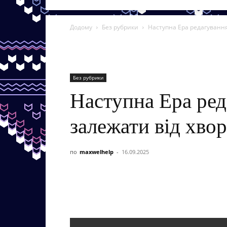
Додому
Без рубрики
Наступна Ера редагування
Без рубрики
Наступна Ера ред
залежати від хво
по
maxwelhelp
-
16.09.2025