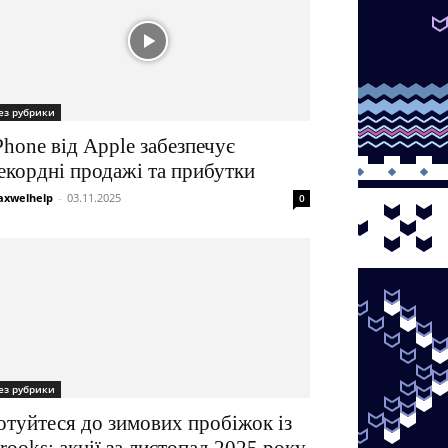
ез рубрики
Phone від Apple забезпечує
екордні продажі та прибутки
xwelhelp
-
03.11.2025
0
ез рубрики
отуйтеся до зимових пробіжок із