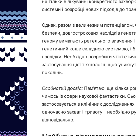
не тільки в лікуванні конкретного захворю
системи і розробці нових підходів до тран
Однак, разом з величезним потенціалом, 
безпеки, довгострокових наслідків генет
геному вимагають ретельного вивчення і
генетичний код є складною системою, і 
наслідки. Необхідно розробити чіткі етич
застосування цієї технології, щоб уникну
поколінь.
Особистий досвід:
Пам’ятаю, ще кілька ро
чимось із сфери наукової фантастики. Сь
застосовується в клінічних дослідженнях
одночасно захват і тривогу – необхідно р
відповідально.