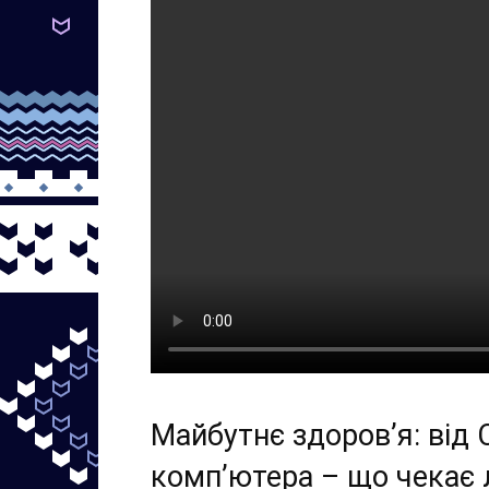
Майбутнє здоров’я: від 
комп’ютера – що чекає