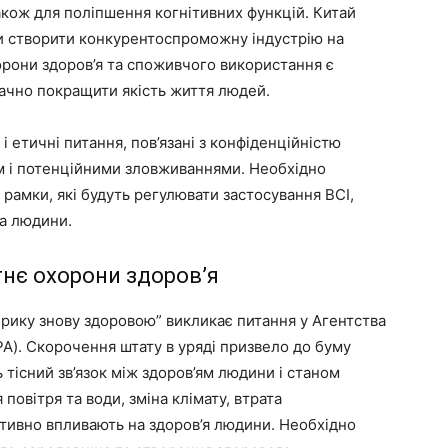
ож для поліпшення когнітивних функцій. Китай
чи створити конкурентоспроможну індустрію на
орони здоров’я та споживчого використання є
ачно покращити якість життя людей.
і етичні питання, пов’язані з конфіденційністю
 і потенційними зловживаннями. Необхідно
 рамки, які будуть регулювати застосування BCI,
ва людини.
тнє охорони здоров’я
рику знову здоровою” викликає питання у Агентства
A). Скорочення штату в уряді призвело до буму
 тісний зв’язок між здоров’ям людини і станом
овітря та води, зміна клімату, втрата
гативно впливають на здоров’я людини. Необхідно