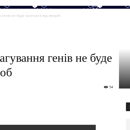
 генів не буде залежати від хвороб
агування генів не буде
роб
54