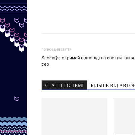
попередня стаття
SeoFaQs: отримай відповіді на свої питання
сео
СТАТТІ ПО ТЕМІ
БІЛЬШЕ ВІД АВТО