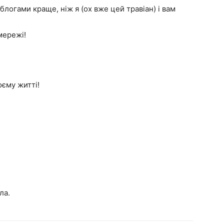
логами краще, ніж я (ох вже цей травіан) і вам
 мережі!
оєму житті!
ла.