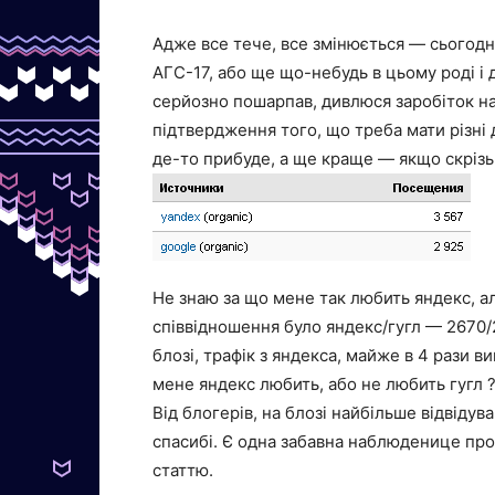
Адже все тече, все змінюється — сьогодні 
АГС-17, або ще що-небудь в цьому роді і 
серйозно пошарпав, дивлюся заробіток на
підтвердження того, що треба мати різні 
де-то прибуде, а ще краще — якщо скрізь 
Не знаю за що мене так любить яндекс, ал
співвідношення було яндекс/гугл — 2670/
блозі, трафік з яндекса, майже в 4 рази в
мене яндекс любить, або не любить гугл 
Від блогерів, на блозі найбільше відвіду
спасибі. Є одна забавна наблюденице про
статтю.