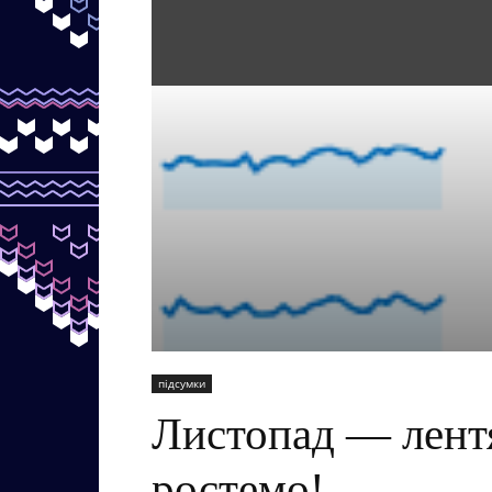
підсумки
Листопад — лент
ростемо!