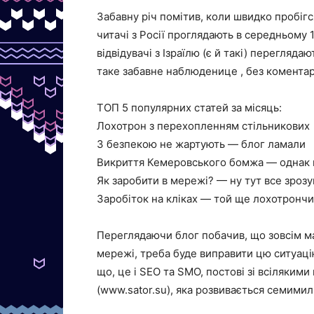
Забавну річ помітив, коли швидко пробігс
читачі з Росії проглядають в середньому 1
відвідувачі з Ізраїлю (є й такі) перегляда
таке забавне наблюденице , без коментарі
ТОП 5 популярних статей за місяць:
Лохотрон з перехопленням стільникових
З безпекою не жартують — блог ламали
Викриття Кемеровського бомжа — однак 
Як заробити в мережі? — ну тут все зрозум
Заробіток на кліках — той ще лохотрончи
Переглядаючи блог побачив, що зовсім мал
мережі, треба буде виправити цю ситуаці
що, це і SEO та SMO, постові зі всіляким
(www.sator.su), яка розвивається семимил