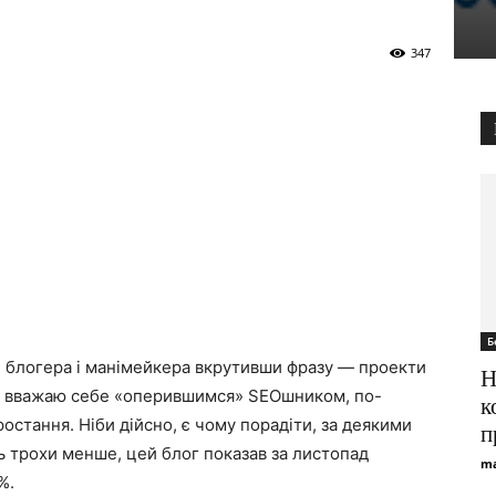
347
Б
о» блогера і манімейкера вкрутивши фразу — проекти
Н
не вважаю себе «оперившимся» ЅЕОшником, по-
к
ростання. Ніби дійсно, є чому порадіти, за деякими
п
есь трохи менше, цей блог показав за листопад
ma
%.