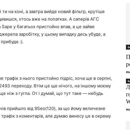
ти на коні, а завтра вийде новий фільтр, крутіше
дивишся, хтось вже на лопатках. А саперів АГС
 Sape у багатьох пристойно впав, а це зайве
джерела заробітку, у цьому випадку десь убуде, а
прибуде :).
Б
П
р
ma
е трафік з нього пристойно підріс, хоча ще в серпні,
Б
2493 переходу. Втім це ще нічого, на іншому моєму
Л
ище ніж з гугла. От і думай, що тут таке — небудь
г
?
W
вачів прийшло від 9Seo(120), за що йому величезне
ma
 трафік з коментарів, але думаю винесу це в окрему