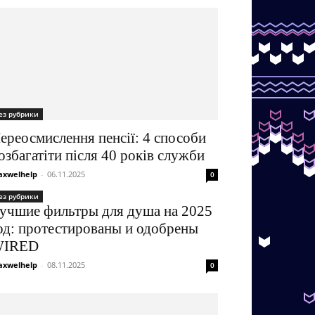
ез рубрики
ереосмислення пенсії: 4 способи
озбагатіти після 40 років служби
xwelhelp
-
06.11.2025
0
ез рубрики
учшие фильтры для душа на 2025
од: протестированы и одобрены
IRED
xwelhelp
-
08.11.2025
0