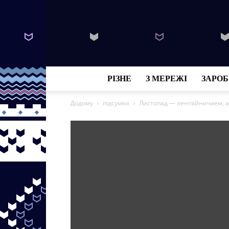
РІЗНЕ
З МЕРЕЖІ
ЗАРОБ
Додому
підсумки
Листопад — лентяйничаем, а