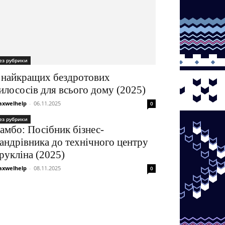
ез рубрики
 найкращих бездротових
илососів для всього дому (2025)
xwelhelp
-
06.11.2025
0
ез рубрики
амбо: Посібник бізнес-
андрівника до технічного центру
рукліна (2025)
xwelhelp
-
08.11.2025
0