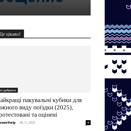
Це цікаво!
ез рубрики
айкращі пакувальні кубики для
ожного виду поїздки (2025),
ротестовані та оцінені
xwelhelp
-
06.11.2025
0