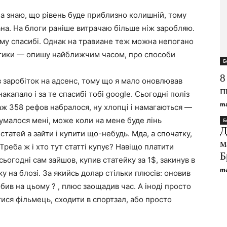
ча знаю, що рівень буде приблизно колишній, тому
ана. На блоги раніше витрачаю більше ніж заробляю.
ому спасибі. Однак на травиане теж можна непогано
матики — опишу найближчим часом, про способи
Б
8
в заробіток на адсенс, тому що я мало оновлював
п
акапало і за те спасибі тобі google. Сьогодні поліз
ma
 аж 358 рефов набралося, ну хлопці і намагаються —
думалося мені, може коли на мене буде лінь
Б
Д
статей а зайти і купити що-небудь. Мда, а спочатку,
м
«Треба ж і хто тут статті купує? Навіщо платити
Б
огодні сам зайшов, купив статейку за 1$, закинув в
ma
ку на блозі. За якийсь долар стільки плюсів: оновив
бив на цьому ? , плюс заощадив час. А іноді просто
тися фільмець, сходити в спортзал, або просто