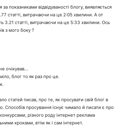
я за показниками відвідуваності блогу, виявляється
.77 статті, витрачаючи на це 2:05 хвилини. А от
ють 3.21 статті, витрачаючи на це 5:33 хвилини. Ось
в з мого боку ?
не очікував…
іло, блог то як раз про це.
к.
о статей писав, про те, як просувати свій блог в
ю. Способів просування існує чимало й писати є про
и конкурсами, різного роду інтернет реклама
ьними кроками, втім як і сам інтернет.