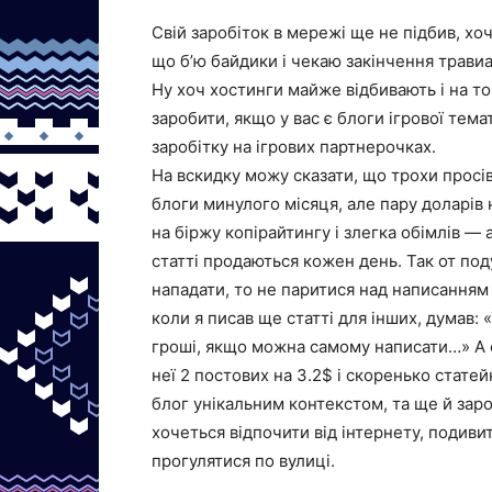
Свій заробіток в мережі ще не підбив, хо
що б’ю байдики і чекаю закінчення трави
Ну хоч хостинги майже відбивають і на т
заробити, якщо у вас є блоги ігрової те
заробітку на ігрових партнерочках.
На вскидку можу сказати, що трохи просі
блоги минулого місяця, але пару доларів н
на біржу копірайтингу і злегка обімлів —
статті продаються кожен день. Так от по
нападати, то не паритися над написанням 
коли я писав ще статті для інших, думав: 
гроші, якщо можна самому написати…» А сь
неї 2 постових на 3.2$ і скоренько статей
блог унікальним контекстом, та ще й заро
хочеться відпочити від інтернету, подиви
прогулятися по вулиці.