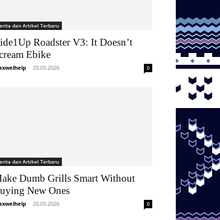
erita dan Artikel Terbaru
ide1Up Roadster V3: It Doesn’t
cream Ebike
xwelhelp
-
20.05.2026
0
erita dan Artikel Terbaru
ake Dumb Grills Smart Without
uying New Ones
xwelhelp
-
20.05.2026
0