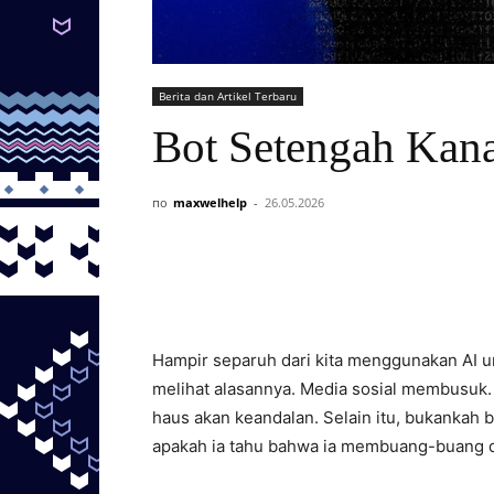
Berita dan Artikel Terbaru
Bot Setengah Kan
по
maxwelhelp
-
26.05.2026
Hampir separuh dari kita menggunakan AI u
melihat alasannya. Media sosial membusuk.
haus akan keandalan. Selain itu, bukankah
apakah ia tahu bahwa ia membuang-buang d