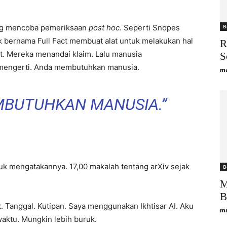
ang mencoba pemeriksaan
post hoc
. Seperti Snopes
B
ok bernama Full Fact membuat alat untuk melakukan hal
R
t. Mereka menandai klaim. Lalu manusia
S
ct mengerti. Anda membutuhkan manusia.
ma
MBUTUHKAN MANUSIA.”
tuk mengatakannya. 17,00 makalah tentang arXiv sejak
B
M
B
ik. Tanggal. Kutipan. Saya menggunakan Ikhtisar AI. Aku
ma
waktu. Mungkin lebih buruk.