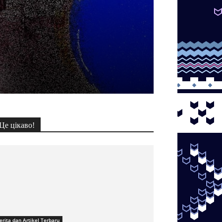
Це цікаво!
erita dan Artikel Terbaru