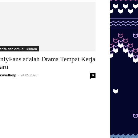
erita dan Artikel Terbaru
nlyFans adalah Drama Tempat Kerja
aru
xwelhelp
-
24.05.2026
0