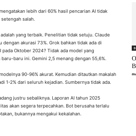
ngatakan lebih dari 60% hasil pencarian AI tidak
 setengah salah.
lah yang terbaik. Penelitian tidak setuju. Claude
 dengan akurasi 73%. Grok bahkan tidak ada di
B
I pada Oktober 2024? Tidak ada model yang
O
baru-baru ini. Gemini 2,5 menang dengan 55,6%.
B
modelnya 90-96% akurat. Kemudian ditautkan makalah
ma
jadi 1-2% dari seluruh kejadian. Sumbernya tidak ada.
kadang justru sebaliknya. Laporan AI tahun 2025
tas akan segera terpecahkan. Bot berusaha terlalu
takan, bukannya mengakui kekalahan.