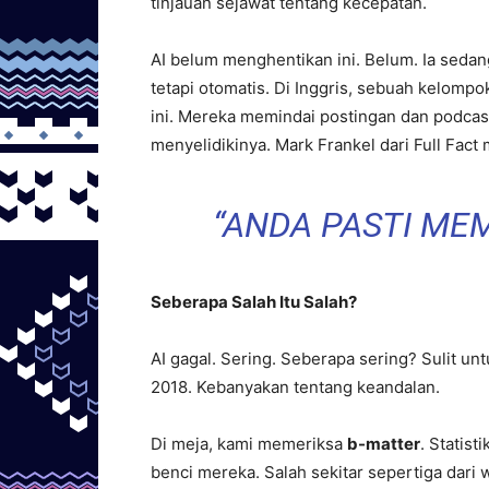
tinjauan sejawat tentang kecepatan.
AI belum menghentikan ini. Belum. Ia sed
tetapi otomatis. Di Inggris, sebuah kelomp
ini. Mereka memindai postingan dan podcas
menyelidikinya. Mark Frankel dari Full Fa
“ANDA PASTI ME
Seberapa Salah Itu Salah?
AI gagal. Sering. Seberapa sering? Sulit un
2018. Kebanyakan tentang keandalan.
Di meja, kami memeriksa
b-matter
. Statist
benci mereka. Salah sekitar sepertiga dari 