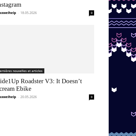
nstagram
xwelhelp
-
18.05.2026
0
ernières nouvelles et articles
ide1Up Roadster V3: It Doesn’t
cream Ebike
xwelhelp
-
20.05.2026
0