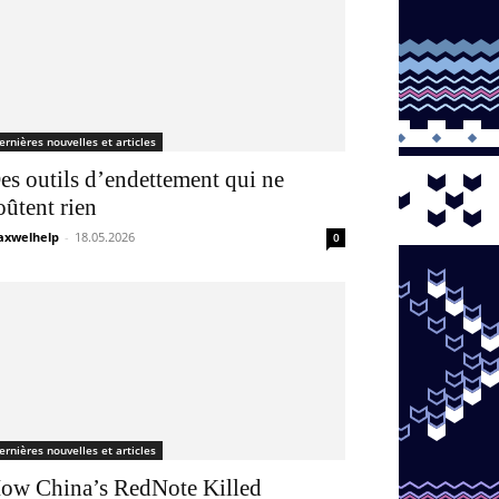
ernières nouvelles et articles
es outils d’endettement qui ne
oûtent rien
xwelhelp
-
18.05.2026
0
ernières nouvelles et articles
ow China’s RedNote Killed