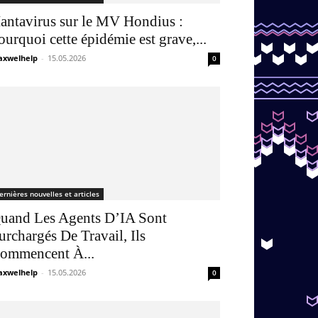
antavirus sur le MV Hondius :
ourquoi cette épidémie est grave,...
xwelhelp
-
15.05.2026
0
ernières nouvelles et articles
uand Les Agents D’IA Sont
urchargés De Travail, Ils
ommencent À...
xwelhelp
-
15.05.2026
0