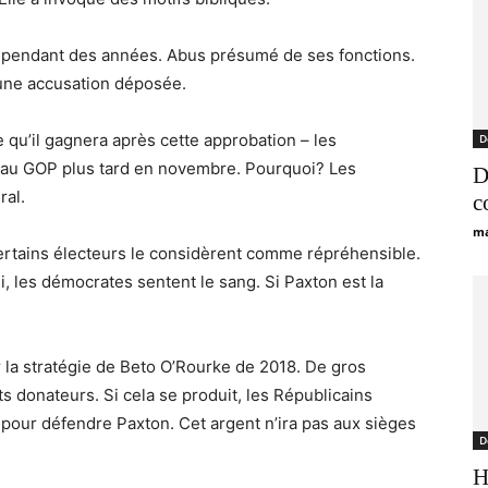
illé pendant des années. Abus présumé de ses fonctions.
cune accusation déposée.
qu’il gagnera après cette approbation – les
D
 au GOP plus tard en novembre. Pourquoi? Les
D
ral.
c
ma
ertains électeurs le considèrent comme répréhensible.
ui, les démocrates sentent le sang. Si Paxton est la
r la stratégie de Beto O’Rourke de 2018. De gros
ts donateurs. Si cela se produit, les Républicains
s pour défendre Paxton. Cet argent n’ira pas aux sièges
D
H