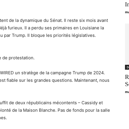
I
ma
tent de la dynamique du Sénat. Il reste six mois avant
éjà furieux. Il a perdu ses primaires en Louisiane la
par Trump. Il bloque les priorités législatives.
e de protestation.
D
 à WIRED un stratège de la campagne Trump de 2024.
R
 fiable sur les grandes questions. Maintenant, nous
S
ma
 suffit de deux républicains mécontents – Cassidy et
olonté de la Maison Blanche. Pas de fonds pour la salle
nes.