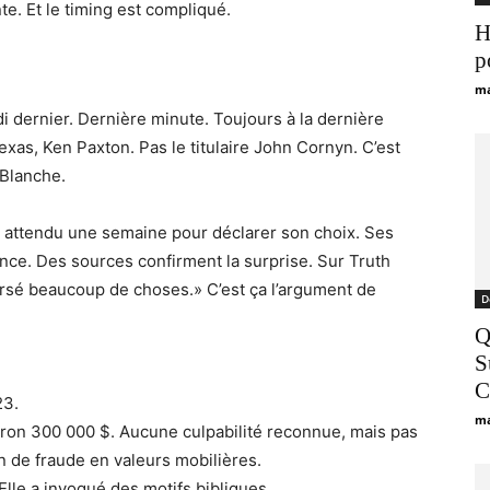
e. Et le timing est compliqué.
H
p
ma
 dernier. Dernière minute. Toujours à la dernière
Texas, Ken Paxton. Pas le titulaire John Cornyn. C’est
Blanche.
a attendu une semaine pour déclarer son choix. Ses
ance. Des sources confirment la surprise. Sur Truth
raversé beaucoup de choses.» C’est ça l’argument de
D
Q
S
C
23.
ma
ron 300 000 $. Aucune culpabilité reconnue, mais pas
n de fraude en valeurs mobilières.
lle a invoqué des motifs bibliques.