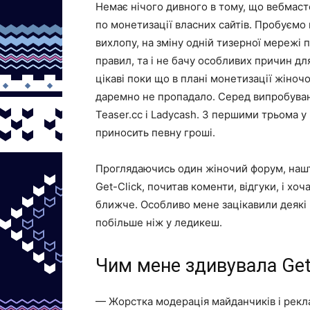
Немає нічого дивного в тому, що вебмас
по монетизації власних сайтів. Пробуємо
вихлопу, на зміну одній тизерної мережі 
правил, та і не бачу особливих причин дл
цікаві поки що в плані монетизації жіночог
даремно не пропадало. Серед випробуван
Teaser.cc і Ladycash. З першими трьома у
приносить певну гроші.
Проглядаючись один жіночий форум, нашт
Get-Click, почитав коменти, відгуки, і хо
ближче. Особливо мене зацікавили деякі
побільше ніж у ледикеш.
Чим мене здивувала Get-
— Жорстка модерація майданчиків і рекл