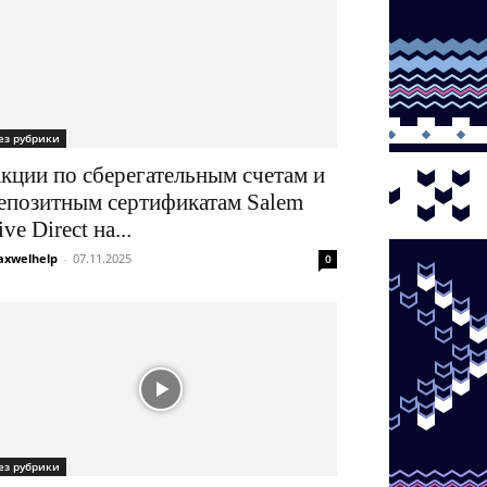
ез рубрики
кции по сберегательным счетам и
епозитным сертификатам Salem
ive Direct на...
xwelhelp
-
07.11.2025
0
ез рубрики