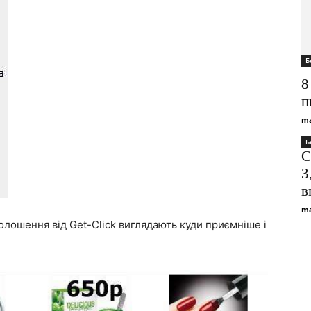
Б
8
п
ma
Б
С
3
в
ma
олошення від Get-Click виглядають куди приємніше і