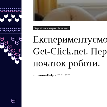
Заробіток в мережі інтернет
Експериментуємо
Get-Click.net. Пе
початок роботи.
по
maxwelhelp
-
20.11.2020