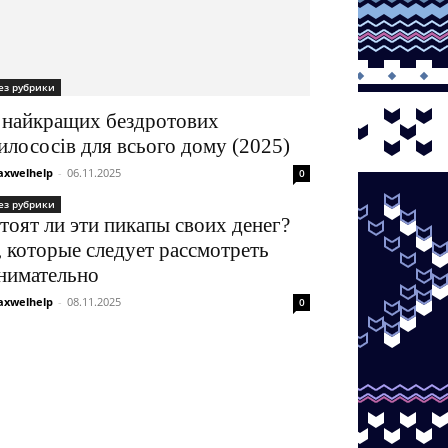
ез рубрики
 найкращих бездротових
илососів для всього дому (2025)
xwelhelp
-
06.11.2025
0
ез рубрики
тоят ли эти пикапы своих денег?
, которые следует рассмотреть
нимательно
xwelhelp
-
08.11.2025
0