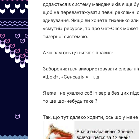
додаються в систему майданчиків я ще був
щоб не перевантажувати певні рекламні 
здивування.
Якщо ви хочете тихенько зли
«смутні» ресурси, то про Get-Click может
тизерної системою.
А як вам ось ця витяг з правил:
Забороняється використовувати слова-пі
«Шок!», «Сенсація!» і т. д
Я вже і не уявляю собі тізерів без цих під
то ще що-небудь таке ?
Так, що тут далеко ходити, ось що у мене 