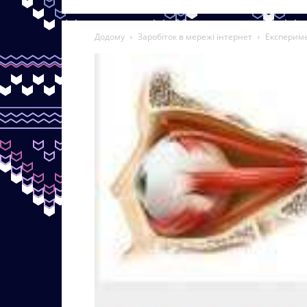
Додому
Заробіток в мережі інтернет
Експериме