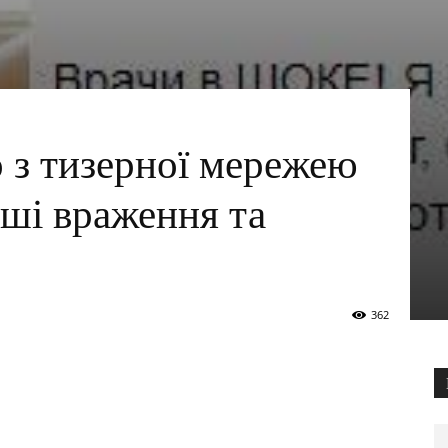
 з тизерної мережею
рші враження та
362