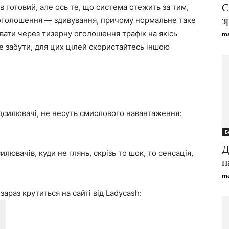
С
 готовий, але ось те, що система стежить за тим,
з
оголошення — здивування, причому нормальне таке
вати через тизерну оголошення трафік на якісь
ma
е забути, для цих цілей скористайтесь іншою
дсилювачі, не несуть смислового навантаження:
Б
Д
силювачів, куди не глянь, скрізь то шок, то сенсація,
н
ma
зараз крутиться на сайті від Ladycash: