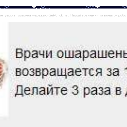
нтуємо з тизерної мережею Get-Click.net. Перші враження та початок робо