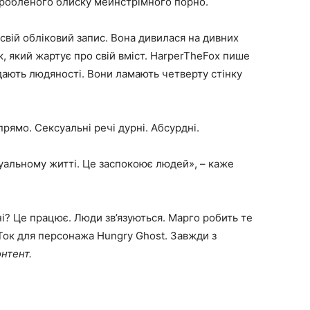
-зробленого блиску мейнстрімного порно.
вій обліковий запис. Вона дивилася на дивних
к, який жартує про свій вміст. HarperTheFox пише
одають людяності. Вони ламають четверту стінку
рямо. Сексуальні речі дурні. Абсурдні.
суальному житті. Це заспокоює людей», – каже
 ні? Це працює. Люди зв’язуються. Марго робить те
кТок для персонажа Hungry Ghost. Завжди з
нтент.