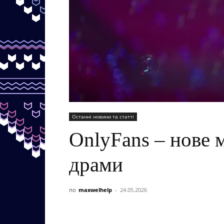
Останні новини та статті
OnlyFans – нове 
драми
по
maxwelhelp
-
24.05.2026