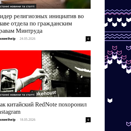
станні новини та статті
идер религиозных инициатив во
лаве отдела по гражданским
равам Минтруда
xwelhelp
-
24.05.2026
0
станні новини та статті
ак китайский RedNote похоронил
nstagram
xwelhelp
-
18.05.2026
0