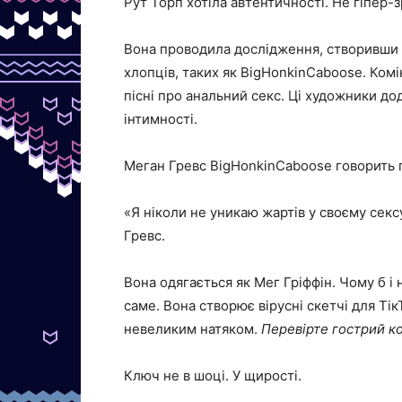
Рут Торп хотіла автентичності. Не гіпер
Вона проводила дослідження, створивши с
хлопців, таких як BigHonkinCaboose. Комі
пісні про анальний секс. Ці художники д
інтимності.
Меган Гревс BigHonkinCaboose говорить п
«Я ніколи не уникаю жартів у своєму сек
Гревс.
Вона одягається як Мег Гріффін. Чому б і
саме. Вона створює вірусні скетчі для Ті
невеликим натяком.
Перевірте гострий ко
Ключ не в шоці. У щирості.