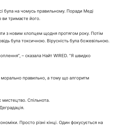
сі була на чомусь правильному. Поради Меді
р ви тримаєте його.
ати з новим хлопцем щодня протягом року. Потім
повідь була токсичною. Вірусність була божевільною.
хоплення”, – сказала Найт WIRED. “Я швидко
це морально правильно, а тому що алгоритм
є мистецтво. Спільнота.
Деградація.
кономіки. Просто різні кінці. Один фокусується на