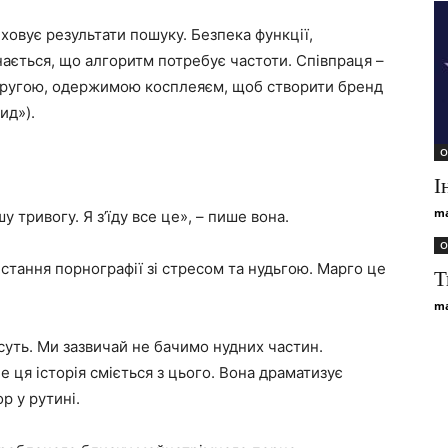
овує результати пошуку. Безпека функції,
знається, що алгоритм потребує частоти. Співпраця –
другою, одержимою косплеяєм, щоб створити бренд
ид»).
О
І
ma
у тривогу. Я з’їду все це», – пише вона.
О
стання порнографії зі стресом та нудьгою. Марго це
Т
ma
суть. Ми зазвичай не бачимо нудних частин.
е ця історія сміється з цього. Вона драматизує
р у рутині.