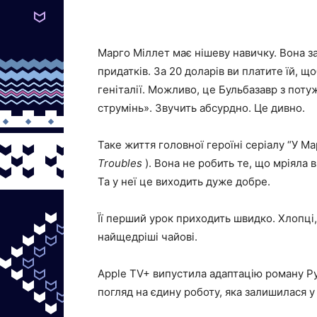
Марго Міллет має нішеву навичку. Вона 
придатків. За 20 доларів ви платите їй, щ
геніталії. Можливо, це Бульбазавр з пот
струмінь». Звучить абсурдно. Це дивно.
Таке життя головної героїні серіалу “У М
Troubles
). Вона не робить те, що мріяла 
Та у неї це виходить дуже добре.
Її перший урок приходить швидко. Хлопці,
найщедріші чайові.
Apple TV+ випустила адаптацію роману Ру
погляд на єдину роботу, яка залишилася 