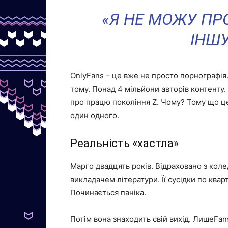
«Я НЕ МОЖУ ПР
ІНШУ
OnlyFans – це вже не просто порнографія
тому. Понад 4 мільйони авторів контенту
про працю покоління Z. Чому? Тому що це
один одного.
Реальність «хастла»
Марго двадцять років. Відраховано з коле
викладачем літератури. Її сусідки по квар
Починається паніка.
Потім вона знаходить свій вихід. ЛишеFan