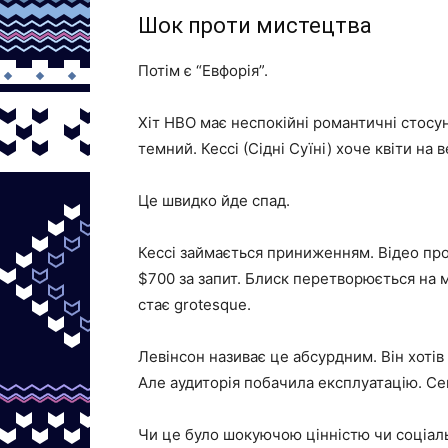
Шок проти мистецтва
Потім є “Евфорія”.
Хіт HBO має неспокійні романтичні стосу
темний. Кессі (Сідні Суїні) хоче квіти на 
Це швидко йде спад.
Кессі займається приниженням. Відео про ф
$700 за запит. Блиск перетворюється на м
стає grotesque.
Левінсон називає це абсурдним. Він хотів 
Але аудиторія побачила експлуатацію. С
Чи це було шокуючою цінністю чи соціа