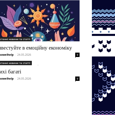
станні новини та статті
нвестуйте в емоційну економіку
xwelhelp
-
24.05.2026
0
станні новини та статті
ихі багаті
xwelhelp
-
24.05.2026
0