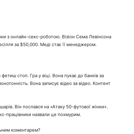
нки з онлайн-секс-роботою. Візіон Сема Левінсона
весілля за $50,000. Меді стає її менеджером.
етиш стоп. Гра у віці. Вона пукає до банків за
онотонність. Вона записує відео за відео. Контент
шарів. Він послався на «Атаку 50-футової жінки».
екс-працівники назвали це похмурим.
льним коментарем?