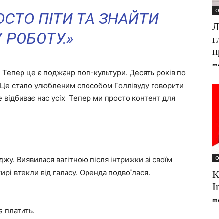
О
ОСТО ПІТИ ТА ЗНАЙТИ
Л
 РОБОТУ.»
г
п
ma
. Тепер це є поджанр поп-культури. Десять років по
. Це стало улюбленим способом Голлівуду говорити
 відбиває нас усіх. Тепер ми просто контент для
О
джу. Виявилася вагітною після інтрижки зі своїм
тирі втекли від галасу. Оренда подвоїлася.
К
I
ma
s платить.