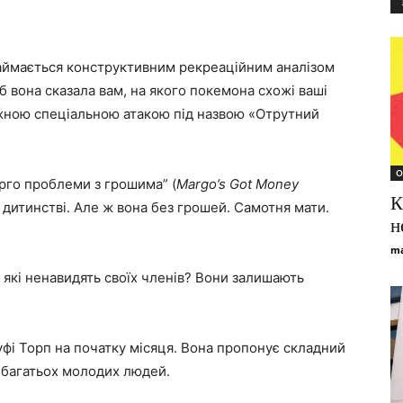
займається конструктивним рекреаційним аналізом
об вона сказала вам, на якого покемона схожі ваші
ужною спеціальною атакою під назвою «Отрутний
О
арго проблеми з грошима” (
Margo’s Got Money
К
в дитинстві. Але ж вона без грошей. Самотня мати.
н
ma
 які ненавидять своїх членів? Вони залишають
фі Торп на початку місяця. Вона пропонує складний
у багатьох молодих людей.