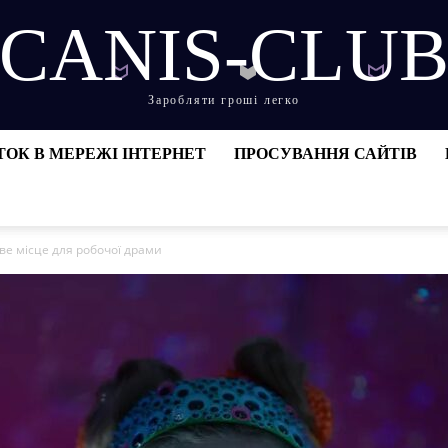
CANIS-CLU
Заробляти гроші легко
ТОК В МЕРЕЖІ ІНТЕРНЕТ
ПРОСУВАННЯ САЙТІВ
ове місце для робочої драми