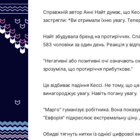
Справжній автор Анні Найт думає, що Кес
застрягли: *Ви отримали їхню увагу. Тепе
Найт збудувала бренд на протиріччях. Сп
583 чоловіки за один день. Реакція у від
“Негативні або позитивні очі означають о
зрозуміла, що протиріччя прибуткове.”
Це відбиває падіння Кессі. Не тому, що 
винагороджує увагу. Навіть погану увагу.
“Марго” гуманізує робітника. Вона показу
“Евфорія” підкреслює екстремальну ціну. 
Обидві тягнуть нитки із однієї цифрової е