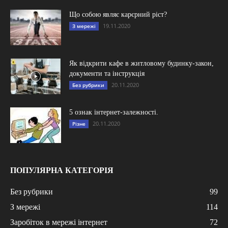
Що собою являє карєрний ріст?
19.11.2020
З мережі
Як відкрити кафе в житловому будинку-закон,
документи та інструкція
20.11.2020
Без рубрики
5 ознак інтернет-залежності.
20.11.2020
Різне
ПОПУЛЯРНА КАТЕГОРІЯ
Без рубрики
99
З мережі
114
Заробіток в мережі інтернет
72