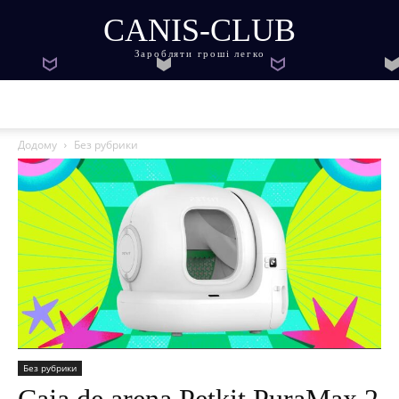
CANIS-CLUB
Заробляти гроші легко
Додому
Без рубрики
Без рубрики
Caja de arena Petkit PuraMax 2