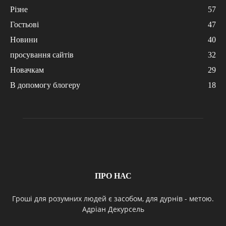
Різне
57
Гостьові
47
Новини
40
просування сайтів
32
Новачкам
29
В допомогу блогеру
18
ПРО НАС
Гроші для розумних людей є засобом, для дурнів - метою.
Адріан Декурсель