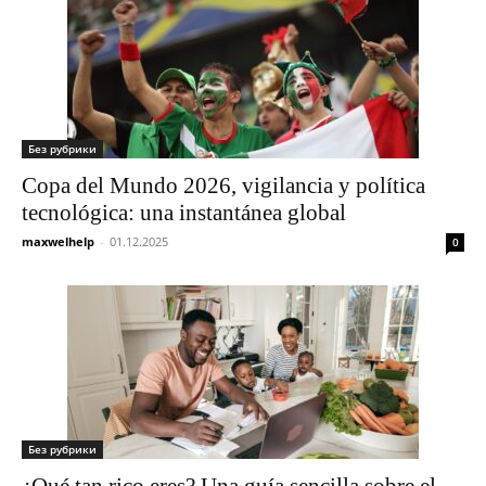
Без рубрики
Copa del Mundo 2026, vigilancia y política
tecnológica: una instantánea global
maxwelhelp
-
01.12.2025
0
Без рубрики
¿Qué tan rico eres? Una guía sencilla sobre el