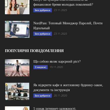
финансовое бремя молодых поколений?
23.11.2025
Без рубрики
NordPass: Топовый Менеджер Паролей, Почти
Идеальный
23.11.2025
Без рубрики
ПОПУЛЯРНІ ПОВІДОМЛЕННЯ
Що собою являє карєрний ріст?
19.11.2020
З мережі
Як відкрити кафе в житловому будинку-закон,
документи та інструкція
20.11.2020
Без рубрики
5 ознак інтернет-залежності.