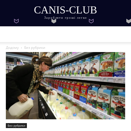
CANIS-CLUB
Заробляти гроші легко
Додому
Без рубрики
Без рубрики