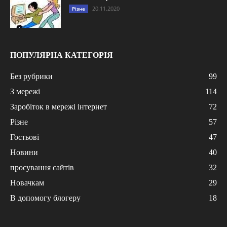
20.11.2020
Різне
ПОПУЛЯРНА КАТЕГОРІЯ
Без рубрики
99
З мережі
114
Заробіток в мережі інтернет
72
Різне
57
Гостьові
47
Новини
40
просування сайтів
32
Новачкам
29
В допомогу блогеру
18