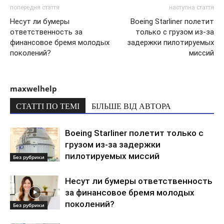
попередня стаття
наступна стаття
Несут ли бумеры
Boeing Starliner полетит
ответственность за
только с грузом из-за
финансовое бремя молодых
задержки пилотируемых
поколений?
миссий
maxwelhelp
СТАТТІ ПО ТЕМІ
БІЛЬШЕ ВІД АВТОРА
Boeing Starliner полетит только с
грузом из-за задержки
пилотируемых миссий
Без рубрики
Несут ли бумеры ответственность
за финансовое бремя молодых
поколений?
Без рубрики