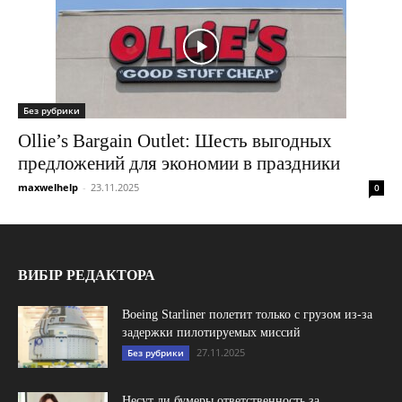
Без рубрики
Ollie’s Bargain Outlet: Шесть выгодных
предложений для экономии в праздники
maxwelhelp
-
23.11.2025
0
ВИБІР РЕДАКТОРА
Boeing Starliner полетит только с грузом из-за
задержки пилотируемых миссий
27.11.2025
Без рубрики
Несут ли бумеры ответственность за