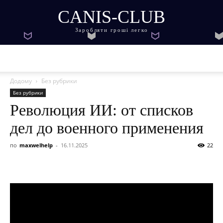
CANIS-CLUB
Заробляти гроші легко
Додому
Без рубрики
Без рубрики
Революция ИИ: от списков
дел до военного применения
по
maxwelhelp
-
16.11.2025
22