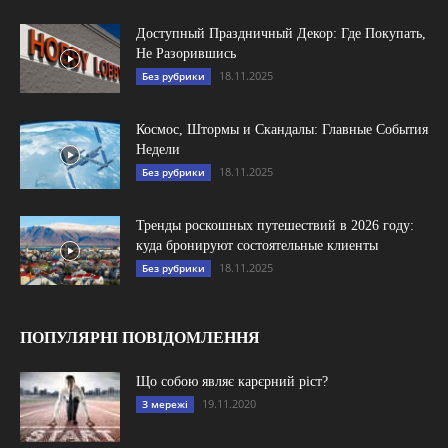
Доступный Праздничный Декор: Где Покупать,
Не Разорившись
18.11.2025
Без рубрики
Космос, Штормы и Скандалы: Главные События
Недели
18.11.2025
Без рубрики
Тренды роскошных путешествий в 2026 году:
куда бронируют состоятельные клиенты
18.11.2025
Без рубрики
ПОПУЛЯРНІ ПОВІДОМЛЕННЯ
Що собою являє карєрний ріст?
19.11.2020
З мережі