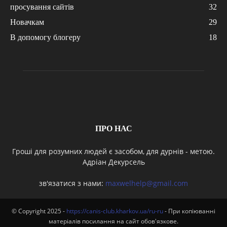
просування сайтів
32
Новачкам
29
В допомогу блогеру
18
ПРО НАС
Гроші для розумних людей є засобом, для дурнів - метою.
Адріан Декурсель
зв'язатися з нами:
maxwelhelp@gmail.com
© Copyright 2025 -
https://canis-club.kharkov.ua/ru-ru
- При копіюванні
матеріалів посилання на сайт обов'язкове.