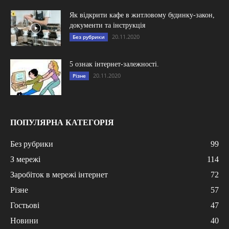
Як відкрити кафе в житловому будинку-закон,
документи та інструкція
20.11.2020
Без рубрики
5 ознак інтернет-залежності.
20.11.2020
Різне
ПОПУЛЯРНА КАТЕГОРІЯ
Без рубрики
99
З мережі
114
Заробіток в мережі інтернет
72
Різне
57
Гостьові
47
Новини
40