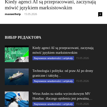
Kiedy agenci AI są przepracowani, zaczynają
mówić językiem marksistowskim
maxwelhelp
-
15.05.2026
0
ВИБІР РЕДАКТОРА
Kiedy agenci AI są przepracowani, zaczynają
mówić językiem marksistowskim
15.05.2026
Najnowsze wiadomości i artykuły
Technologia i polityka: od praw AI po drony
graniczne i taktykę...
15.05.2026
Najnowsze wiadomości i artykuły
Wirus Andes na statku wycieczkowym MV
Hondius: dlaczego epidemia jest poważna,...
15.05.2026
Najnowsze wiadomości i artykuły