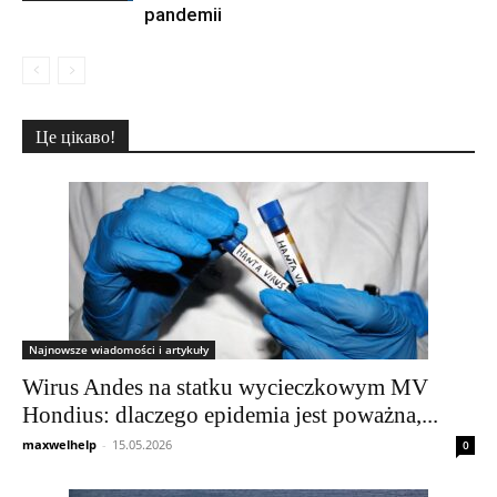
pandemii
Це цікаво!
Najnowsze wiadomości i artykuły
Wirus Andes na statku wycieczkowym MV
Hondius: dlaczego epidemia jest poważna,...
maxwelhelp
-
15.05.2026
0