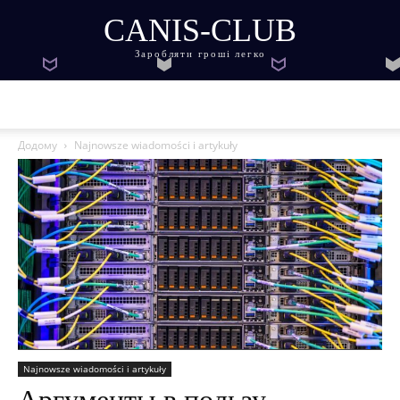
CANIS-CLUB
Заробляти гроші легко
Додому
Najnowsze wiadomości i artykuły
Najnowsze wiadomości i artykuły
Аргументы в пользу