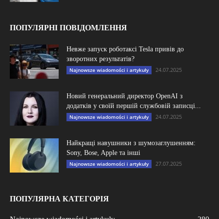
ПОПУЛЯРНІ ПОВІДОМЛЕННЯ
Невже запуск роботаксі Tesla привів до
зворотних результатів?
24.07.2025
Najnowsze wiadomości i artykuły
Новий генеральний директор OpenAI з
додатків у своїй першій службовій записці...
24.07.2025
Najnowsze wiadomości i artykuły
Найкращі навушники з шумозаглушенням:
Sony, Bose, Apple та інші
27.07.2025
Najnowsze wiadomości i artykuły
ПОПУЛЯРНА КАТЕГОРІЯ