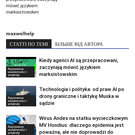
mówić językiem
marksistowskim
maxwelhelp
СТАТТІ ПО ТЕМІ
БІЛЬШЕ ВІД АВТОРА
Kiedy agenci AI są przepracowani,
zaczynają mówić językiem
Najnowsze
wiadomości i
marksistowskim
artykuły
Technologia i polityka: od praw AI po
drony graniczne i taktykę Muska w
Najnowsze
wiadomości i
sądzie
artykuły
Wirus Andes na statku wycieczkowym
MV Hondius: dlaczego epidemia jest
Najnowsze
wiadomości i
poważna, ale nie doprowadzi do
artykuły