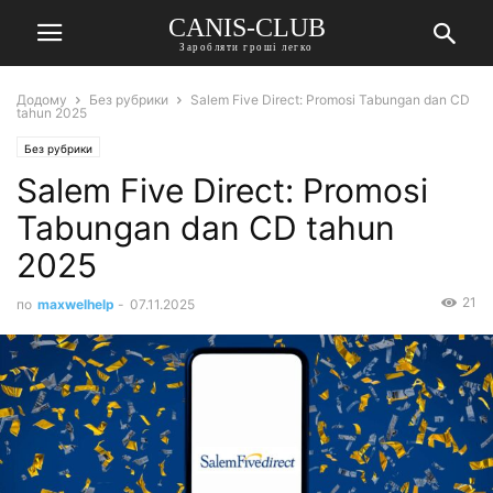
CANIS-CLUB
Заробляти гроші легко
Додому
Без рубрики
Salem Five Direct: Promosi Tabungan dan CD
tahun 2025
Без рубрики
Salem Five Direct: Promosi
Tabungan dan CD tahun
2025
21
по
maxwelhelp
-
07.11.2025