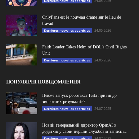
24.05.2026
Dernières nouvelles et articles
OnlyFans est le nouveau drame sur le lieu de
travail
24.05.2026
Dernières nouvelles et articles
Faith Leader Takes Helm of DOL’s Civil Rights
Unit
24.05.2026
Dernières nouvelles et articles
ПОПУЛЯРНІ ПОВІДОМЛЕННЯ
Невже запуск роботаксі Tesla привів до
зворотних результатів?
24.07.2025
Dernières nouvelles et articles
Новий генеральний директор OpenAI з
додатків у своїй першій службовій записці...
24.07.2025
Dernières nouvelles et articles