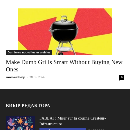
Dernières nouvelles et articles
Make Dumb Grills Smart Without Buying New
Ones
maxwelhelp
-
20.05.2026
0
ВИБІР РЕДАКТОРА
FABLAI : Miser sur la couche Créateur-
Infrastructure