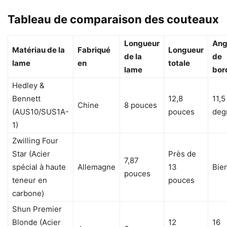
Tableau de comparaison des couteaux
Longueur
Ang
Matériau de la
Fabriqué
Longueur
de la
de
lame
en
totale
lame
bor
Hedley &
Bennett
12,8
11,5
Chine
8 pouces
(AUS10/SUS1A-
pouces
deg
1)
Zwilling Four
Star (Acier
Près de
7,87
spécial à haute
Allemagne
13
Bie
pouces
teneur en
pouces
carbone)
Shun Premier
Blonde (Acier
12
16