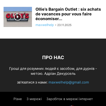
Ollie’s Bargain Outlet : six achats
de vacances pour vous faire
économiser...
maxwelhelp
-
23.11.2025
ПРО НАС
Гроші для розумних людей є засобом, для дурнів -
метою. Адріан Декурсель
зв'язатися з нами:
maxwelhelp@gmail.com
Різне
З мережі
Заробіток в мережі інтернет