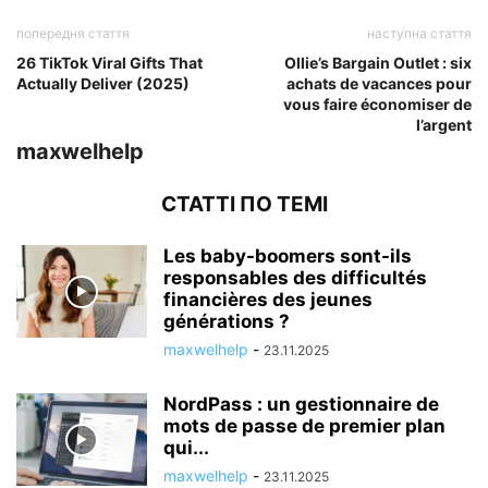
попередня стаття
наступна стаття
26 TikTok Viral Gifts That
Ollie’s Bargain Outlet : six
Actually Deliver (2025)
achats de vacances pour
vous faire économiser de
l’argent
maxwelhelp
СТАТТІ ПО ТЕМІ
Les baby-boomers sont-ils
responsables des difficultés
financières des jeunes
générations ?
maxwelhelp
-
23.11.2025
NordPass : un gestionnaire de
mots de passe de premier plan
qui...
maxwelhelp
-
23.11.2025