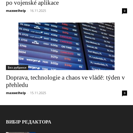
po vojenské aplikace
maxwelhelp
-
16.11.2025
0
Без рубрики
Doprava, technologie a chaos ve vládě: týden v
přehledu
maxwelhelp
-
15.11.2025
0
ВИБІР РЕДАКТОРА