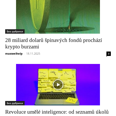
Без рубрики
28 miliard dolarů špinavých fondů prochází
krypto burzami
maxwelhelp
-
18.11.2025
0
Без рубрики
Revoluce umělé inteligence: od seznamů úkolů