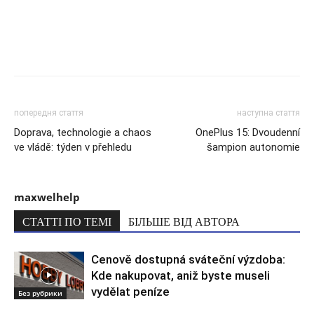
попередня стаття
наступна стаття
Doprava, technologie a chaos
OnePlus 15: Dvoudenní
ve vládě: týden v přehledu
šampion autonomie
maxwelhelp
СТАТТІ ПО ТЕМІ
БІЛЬШЕ ВІД АВТОРА
Cenově dostupná sváteční výzdoba:
Kde nakupovat, aniž byste museli
vydělat peníze
Без рубрики