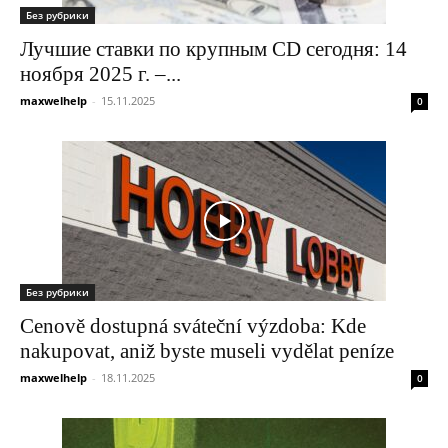
Без рубрики
Лучшие ставки по крупным CD сегодня: 14
ноября 2025 г. –...
maxwelhelp
-
15.11.2025
0
Без рубрики
Cenově dostupná sváteční výzdoba: Kde
nakupovat, aniž byste museli vydělat peníze
maxwelhelp
-
18.11.2025
0