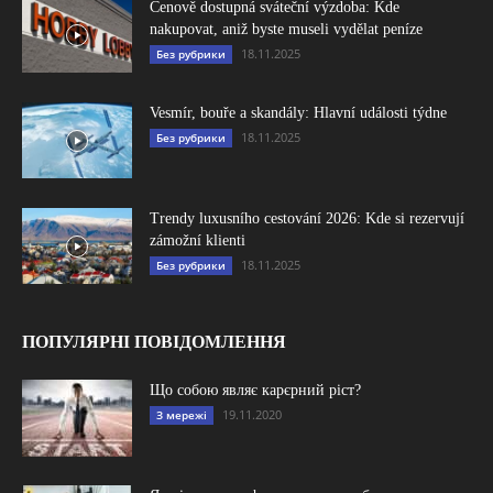
Cenově dostupná sváteční výzdoba: Kde
nakupovat, aniž byste museli vydělat peníze
18.11.2025
Без рубрики
Vesmír, bouře a skandály: Hlavní události týdne
18.11.2025
Без рубрики
Trendy luxusního cestování 2026: Kde si rezervují
zámožní klienti
18.11.2025
Без рубрики
ПОПУЛЯРНІ ПОВІДОМЛЕННЯ
Що собою являє карєрний ріст?
19.11.2020
З мережі