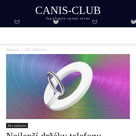
CANIS-CLUB
Заробляти гроші легко
Додому
Без рубрики
Без рубрики
Nejlepší držáky telefonu