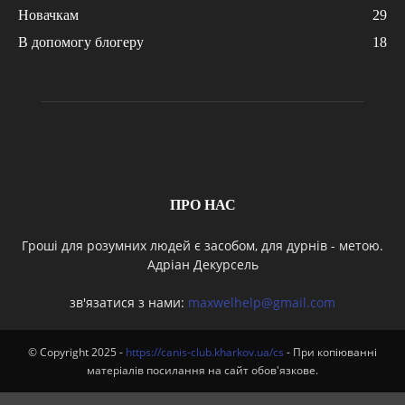
Новачкам
29
В допомогу блогеру
18
ПРО НАС
Гроші для розумних людей є засобом, для дурнів - метою.
Адріан Декурсель
зв'язатися з нами:
maxwelhelp@gmail.com
© Copyright 2025 -
https://canis-club.kharkov.ua/cs
- При копіюванні
матеріалів посилання на сайт обов'язкове.