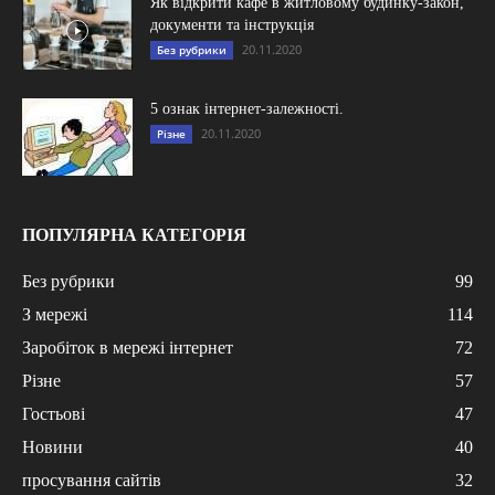
Як відкрити кафе в житловому будинку-закон,
документи та інструкція
20.11.2020
Без рубрики
5 ознак інтернет-залежності.
20.11.2020
Різне
ПОПУЛЯРНА КАТЕГОРІЯ
Без рубрики
99
З мережі
114
Заробіток в мережі інтернет
72
Різне
57
Гостьові
47
Новини
40
просування сайтів
32