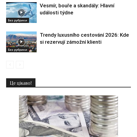
Vesmír, bouře a skandály: Hlavní
události týdne
Без рубрики
Trendy luxusního cestování 2026: Kde
si rezervují zámožní klienti
Без рубрики
Це цікаво!