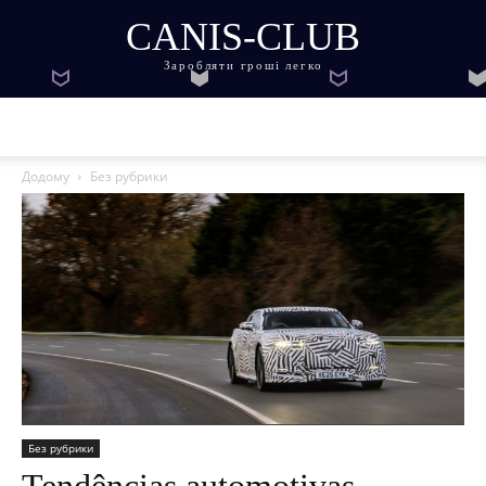
CANIS-CLUB
Заробляти гроші легко
Додому
Без рубрики
Без рубрики
Tendências automotivas,