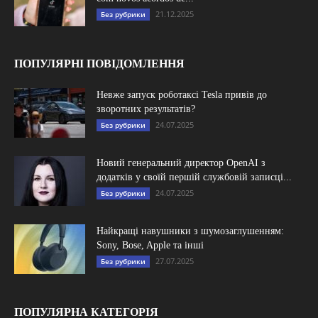
21.12.2025
Без рубрики
ПОПУЛЯРНІ ПОВІДОМЛЕННЯ
Невже запуск роботаксі Tesla привів до
зворотних результатів?
24.07.2025
Без рубрики
Новий генеральний директор OpenAI з
додатків у своїй першій службовій записці...
24.07.2025
Без рубрики
Найкращі навушники з шумозаглушенням:
Sony, Bose, Apple та інші
27.07.2025
Без рубрики
ПОПУЛЯРНА КАТЕГОРІЯ