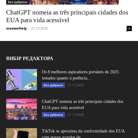
Без рубрики
ChatGPT nomeia as três principais cidades dos
EUA para vida acessível
maxwelhelp
-
21.12.2025
0
ВИБІР РЕДАКТОРА
Os 8 melhores aspiradores portáteis de 2025:
testados quanto à potência...
21.12.2025
Без рубрики
ChatGPT nomeia as três principais cidades dos
EUA para vida acessível
21.12.2025
Без рубрики
TikTok se aproxima da conformidade dos EUA
com novos acordos de...