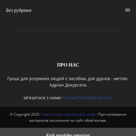
Без рубрики
99
ПРО НАС
Гроші для розумних людей є засобом, для дурнів - метою.
Адріан Декурсель
зв'язатися з нами:
maxwelhelp@gmail.com
© Copyright 2025 -
https://canis-club.kharkov.ua/pt
- При копіюванні
матеріалів посилання на сайт обов'язкове.
Exit mobile version