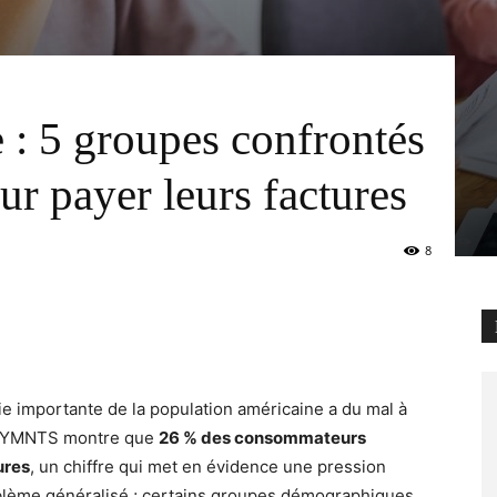
e : 5 groupes confrontés
our payer leurs factures
8
e importante de la population américaine a du mal à
 PYMNTS montre que
26 % des consommateurs
ures
, un chiffre qui met en évidence une pression
oblème généralisé ; certains groupes démographiques