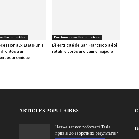
velles et articles
Dernières nouvelles et articles
écession aux États-Unis :
L’électricité de San Francisco a été
nfrontés à un
rétablie après une panne majeure
ment économique
ARTICLES POPULAIRES
C
Невже запуск роботаксі Tesla
De
привів до зворотних результатів?