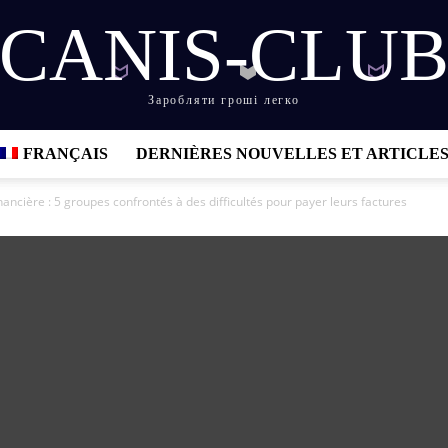
CANIS-CLU
Заробляти гроші легко
FRANÇAIS
DERNIÈRES NOUVELLES ET ARTICLE
nancière : 5 groupes confrontés à des difficultés pour payer leurs factures