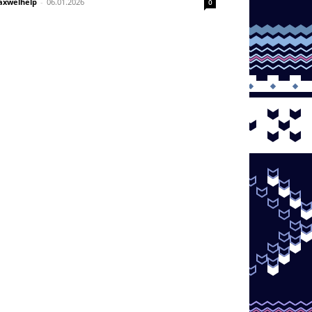
xwelhelp
-
06.01.2026
0