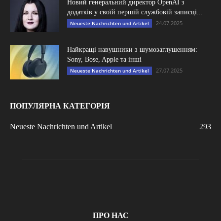
Новий генеральний директор OpenAI з
додатків у своїй першій службовій записці...
24.07.2025
Neueste Nachrichten und Artikel
Найкращі навушники з шумозаглушенням:
Sony, Bose, Apple та інші
27.07.2025
Neueste Nachrichten und Artikel
ПОПУЛЯРНА КАТЕГОРІЯ
Neueste Nachrichten und Artikel
293
ПРО НАС