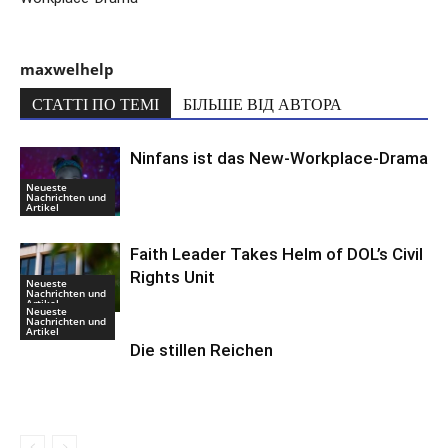
maxwelhelp
СТАТТІ ПО ТЕМІ
БІЛЬШЕ ВІД АВТОРА
Ninfans ist das New-Workplace-Drama
Neueste
Nachrichten und
Artikel
Faith Leader Takes Helm of DOL’s Civil
Rights Unit
Neueste
Nachrichten und
Artikel
Neueste
Nachrichten und
Artikel
Die stillen Reichen