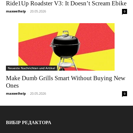
Ride1Up Roadster V3: It Doesn’t Scream Ebike
maxwelhelp
-
20.05.2026
0
Neueste Nachrichten und Artikel
Make Dumb Grills Smart Without Buying New
Ones
maxwelhelp
-
20.05.2026
0
ВИБІР РЕДАКТОРА