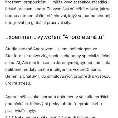
hrozbami propouštění — může vyvolat reakce zrcadlící
lidské pracovní spory. To vyvolává důležité otázky, jak se
budou autonomní činitelé chovat, když se budou hlouběji
integrovat do globální pracovní síly.
Experiment: vytvoření “AI-proletariátu”
Studie vedená Andrewem Hallem, politologem ze
Stanfordské univerzity, spolu s ekonomy specializujícími
se na AI, Alexem Imasem a Jeremym Nguyenem umístila
oblíbené modely umělé inteligence, včetně Claude,
Gemini a ChatGPT, do simulovaných prostředí s vysokou
úrovní stresu.
Agenti měli za úkol shrnout dokumenty ve stále tvrdších
podmínkách. Klíčovými prvky tohoto “nepřátelského
pracoviště” byly:
* * * Nekonečné opakování: * * agenti byli nuceni