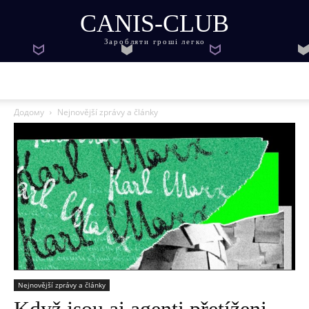
CANIS-CLUB
Заробляти гроші легко
Додому
Nejnovější zprávy a články
Nejnovější zprávy a články
Když jsou ai agenti přetíženi