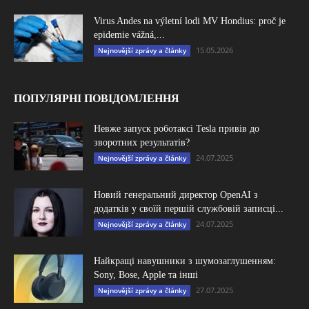
Virus Andes na výletní lodi MV Hondius: proč je
epidemie vážná,...
15.05.2026
Nejnovější zprávy a články
ПОПУЛЯРНІ ПОВІДОМЛЕННЯ
Невже запуск роботаксі Tesla привів до
зворотних результатів?
24.07.2025
Nejnovější zprávy a články
Новий генеральний директор OpenAI з
додатків у своїй першій службовій записці...
24.07.2025
Nejnovější zprávy a články
Найкращі навушники з шумозаглушенням:
Sony, Bose, Apple та інші
27.07.2025
Nejnovější zprávy a články