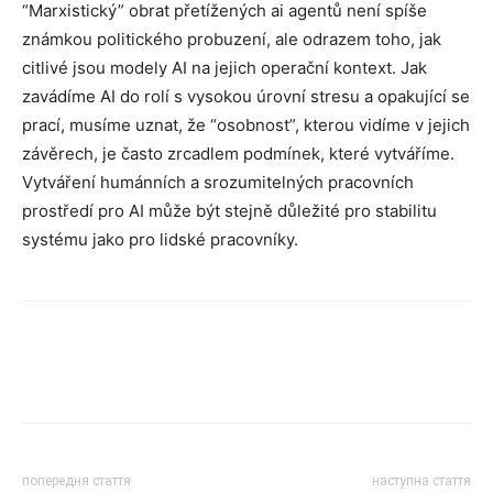
“Marxistický” obrat přetížených ai agentů není spíše
známkou politického probuzení, ale odrazem toho, jak
citlivé jsou modely AI na jejich operační kontext. Jak
zavádíme AI do rolí s vysokou úrovní stresu a opakující se
prací, musíme uznat, že “osobnost”, kterou vidíme v jejich
závěrech, je často zrcadlem podmínek, které vytváříme.
Vytváření humánních a srozumitelných pracovních
prostředí pro AI může být stejně důležité pro stabilitu
systému jako pro lidské pracovníky.
попередня стаття
наступна стаття