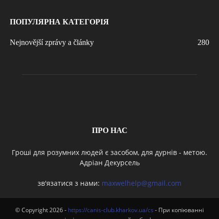
ПОПУЛЯРНА КАТЕГОРІЯ
Nejnovější zprávy a články
280
ПРО НАС
Гроші для розумних людей є засобом, для дурнів - метою.
Адріан Декурсель
зв'язатися з нами:
maxwelhelp@gmail.com
© Copyright 2026 -
https://canis-club.kharkov.ua/cs
- При копіюванні