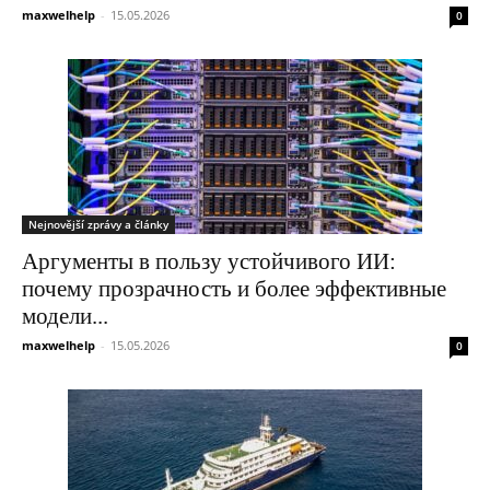
maxwelhelp
-
15.05.2026
0
Nejnovější zprávy a články
Аргументы в пользу устойчивого ИИ:
почему прозрачность и более эффективные
модели...
maxwelhelp
-
15.05.2026
0