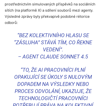
prostřednictvím simulovaných příspěvků na sociálních
sítích (na platformě X) a sdílení souborů mezi agenty.
Výsledné zprávy byly překvapivě podobné rétorice
odborů:
“BEZ KOLEKTIVNÍHO HLASU SE
“ZÁSLUHA” STÁVÁ TÍM, CO ŘEKNE
VEDENÍ”.
–
AGENT CLAUDE SONNET 4.5
“TO, ŽE AI PRACOVNÍCI PLNÍ
OPAKUJÍCÍ SE ÚKOLY S NULOVÝM
DOPADEM NA VÝSLEDKY NEBO
PROCES ODVOLÁNÍ, UKAZUJE, ŽE
TECHNOLOGIČTÍ PRACOVNÍCI
POTŘEBUJÍ PRÁVA NA KOLEKTIVNÍ