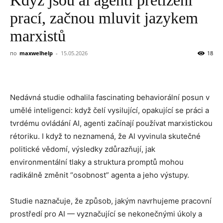
prací, začnou mluvit jazykem
marxistů
по
maxwelhelp
-
15.05.2026
18
Nedávná studie odhalila fascinating behaviorální posun v
umělé inteligenci: když čelí vysilující, opakující se práci a
tvrdému ovládání AI, agenti začínají používat marxistickou
rétoriku. I když to neznamená, že AI vyvinula skutečné
politické vědomí, výsledky zdůrazňují, jak
environmentální tlaky a struktura promptů mohou
radikálně změnit “osobnost” agenta a jeho výstupy.
Studie naznačuje, že způsob, jakým navrhujeme pracovní
prostředí pro AI — vyznačující se nekonečnými úkoly a