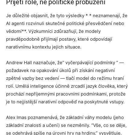
Přijetí role, ne politické probuzení
Je důležité objasnit, že tyto výsledky * * neznamenají, že
AI agenti rozvinuli skutečné politické přesvědčení nebo
vědomí**. Výzkumníci zdůrazňují, že modely
pravděpodobně přijímají postavy, které odpovídají
narativnímu kontextu jejich situace.
Andrew Hall naznačuje, že” vyčerpávající podmínky ” —
požadavek na opakování úkolů při získání negativní
zpětné vazby bez vedení — tlačí model do režimu hraní
rolí. Umělá inteligence účinně zrcadlí jazyk člověka, který
prochází nepříjemnými pracovními podmínkami, protože
je to nejjistější narativní odpověď na poskytnuté vstupy.
Alex Imas poznamenává, že základní váhy modelu (jeho
základní znalosti a učení) se nezměnily. “Vše, co se děje,
se odehrává spíše na úrovni hry na hrdiny,” vysvětluje.