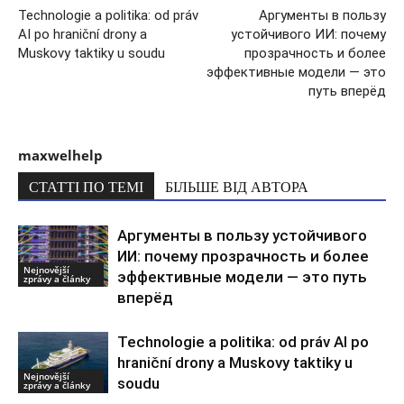
Technologie a politika: od práv
Аргументы в пользу
AI po hraniční drony a
устойчивого ИИ: почему
Muskovy taktiky u soudu
прозрачность и более
эффективные модели — это
путь вперёд
maxwelhelp
СТАТТІ ПО ТЕМІ
БІЛЬШЕ ВІД АВТОРА
Аргументы в пользу устойчивого
ИИ: почему прозрачность и более
Nejnovější
эффективные модели — это путь
zprávy a články
вперёд
Technologie a politika: od práv AI po
hraniční drony a Muskovy taktiky u
Nejnovější
soudu
zprávy a články