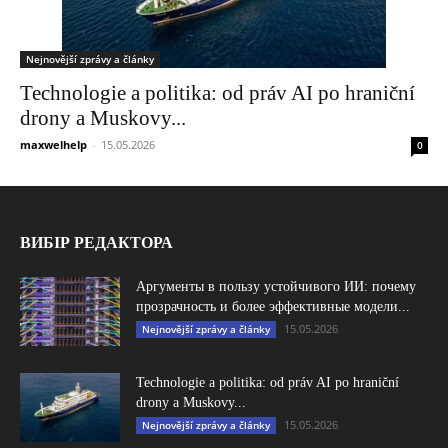
Nejnovější zprávy a články
Technologie a politika: od práv AI po hraniční
drony a Muskovy...
maxwelhelp
-
15.05.2026
0
ВИБІР РЕДАКТОРА
Аргументы в пользу устойчивого ИИ: почему
прозрачность и более эффективные модели...
15.05.2026
Nejnovější zprávy a články
Technologie a politika: od práv AI po hraniční
drony a Muskovy...
15.05.2026
Nejnovější zprávy a články